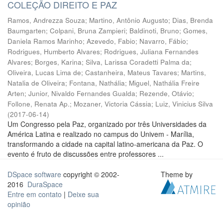
COLEÇÃO DIREITO E PAZ
Ramos, Andrezza Souza
;
Martino, Antônio Augusto
;
Dias, Brenda
Baumgarten
;
Colpani, Bruna Zampieri
;
Baldinoti, Bruno
;
Gomes,
Daniela Ramos Marinho
;
Azevedo, Fabio
;
Navarro, Fábio
;
Rodrigues, Humberto Alvares
;
Rodrigues, Juliana Fernandes
Alvares
;
Borges, Karina
;
Silva, Larissa Coradetti Palma da
;
Oliveira, Lucas Lima de
;
Castanheira, Mateus Tavares
;
Martins,
Natalia de Oliveira
;
Fontana, Nathália
;
Miguel, Nathália Freire
Arten
;
Junior, Nivaldo Fernandes Gualda
;
Rezende, Otávio
;
Follone, Renata Ap.
;
Mozaner, Victoria Cássia
;
Luiz, Vinicius Silva
(
2017-06-14
)
Um Congresso pela Paz, organizado por três Universidades da
América Latina e realizado no campus do Univem - Marília,
transformando a cidade na capital latino-americana da Paz. O
evento é fruto de discussões entre professores ...
DSpace software
copyright © 2002-
Theme by
2016
DuraSpace
Entre em contato
|
Deixe sua
opinião