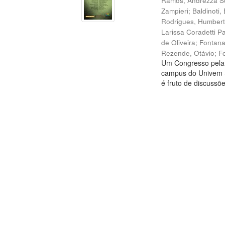
Ramos, Andrezza S
Zampieri
;
Baldinoti,
Rodrigues, Humbert
Larissa Coradetti P
de Oliveira
;
Fontana
Rezende, Otávio
;
F
Um Congresso pela P
campus do Univem - 
é fruto de discussõe