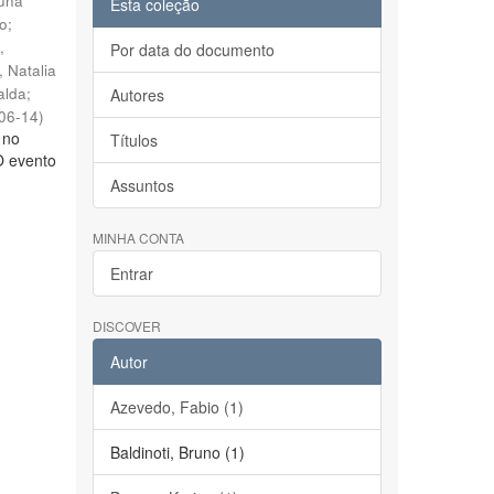
runa
Esta coleção
io
;
,
Por data do documento
, Natalia
alda
;
Autores
06-14
)
 no
Títulos
O evento
Assuntos
MINHA CONTA
Entrar
DISCOVER
Autor
Azevedo, Fabio (1)
Baldinoti, Bruno (1)