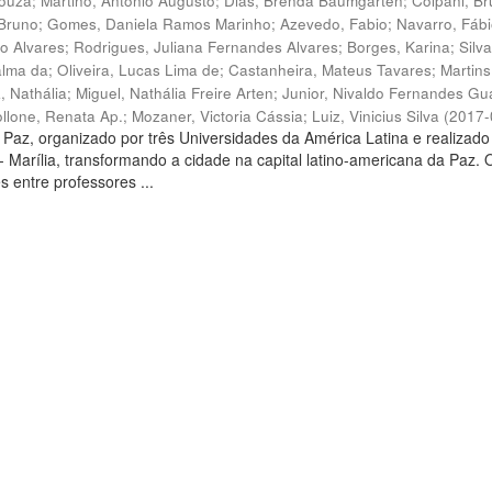
ouza
;
Martino, Antônio Augusto
;
Dias, Brenda Baumgarten
;
Colpani, B
 Bruno
;
Gomes, Daniela Ramos Marinho
;
Azevedo, Fabio
;
Navarro, Fáb
o Alvares
;
Rodrigues, Juliana Fernandes Alvares
;
Borges, Karina
;
Silva
alma da
;
Oliveira, Lucas Lima de
;
Castanheira, Mateus Tavares
;
Martins
, Nathália
;
Miguel, Nathália Freire Arten
;
Junior, Nivaldo Fernandes Gu
ollone, Renata Ap.
;
Mozaner, Victoria Cássia
;
Luiz, Vinicius Silva
(
2017-
az, organizado por três Universidades da América Latina e realizado
Marília, transformando a cidade na capital latino-americana da Paz. 
s entre professores ...