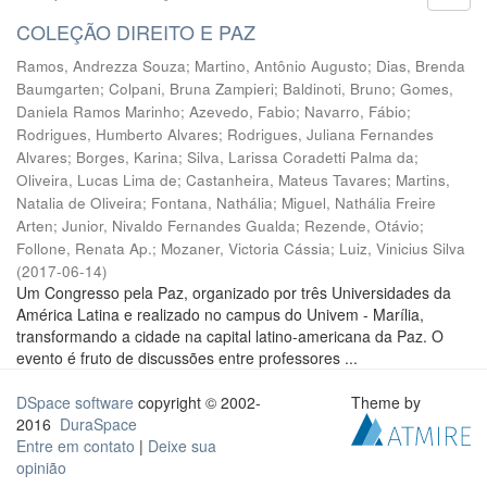
COLEÇÃO DIREITO E PAZ
Ramos, Andrezza Souza
;
Martino, Antônio Augusto
;
Dias, Brenda
Baumgarten
;
Colpani, Bruna Zampieri
;
Baldinoti, Bruno
;
Gomes,
Daniela Ramos Marinho
;
Azevedo, Fabio
;
Navarro, Fábio
;
Rodrigues, Humberto Alvares
;
Rodrigues, Juliana Fernandes
Alvares
;
Borges, Karina
;
Silva, Larissa Coradetti Palma da
;
Oliveira, Lucas Lima de
;
Castanheira, Mateus Tavares
;
Martins,
Natalia de Oliveira
;
Fontana, Nathália
;
Miguel, Nathália Freire
Arten
;
Junior, Nivaldo Fernandes Gualda
;
Rezende, Otávio
;
Follone, Renata Ap.
;
Mozaner, Victoria Cássia
;
Luiz, Vinicius Silva
(
2017-06-14
)
Um Congresso pela Paz, organizado por três Universidades da
América Latina e realizado no campus do Univem - Marília,
transformando a cidade na capital latino-americana da Paz. O
evento é fruto de discussões entre professores ...
DSpace software
copyright © 2002-
Theme by
2016
DuraSpace
Entre em contato
|
Deixe sua
opinião