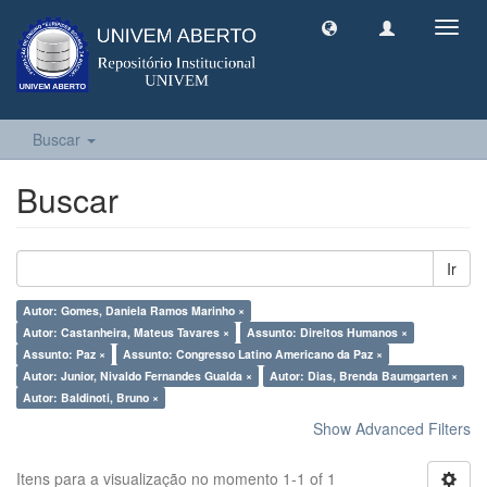
Toggl
navig
Buscar
Buscar
Ir
Autor: Gomes, Daniela Ramos Marinho ×
Autor: Castanheira, Mateus Tavares ×
Assunto: Direitos Humanos ×
Assunto: Paz ×
Assunto: Congresso Latino Americano da Paz ×
Autor: Junior, Nivaldo Fernandes Gualda ×
Autor: Dias, Brenda Baumgarten ×
Autor: Baldinoti, Bruno ×
Show Advanced Filters
Itens para a visualização no momento 1-1 of 1