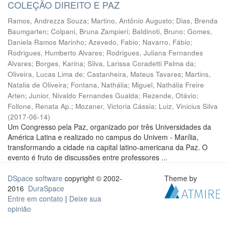
COLEÇÃO DIREITO E PAZ
Ramos, Andrezza Souza
;
Martino, Antônio Augusto
;
Dias, Brenda
Baumgarten
;
Colpani, Bruna Zampieri
;
Baldinoti, Bruno
;
Gomes,
Daniela Ramos Marinho
;
Azevedo, Fabio
;
Navarro, Fábio
;
Rodrigues, Humberto Alvares
;
Rodrigues, Juliana Fernandes
Alvares
;
Borges, Karina
;
Silva, Larissa Coradetti Palma da
;
Oliveira, Lucas Lima de
;
Castanheira, Mateus Tavares
;
Martins,
Natalia de Oliveira
;
Fontana, Nathália
;
Miguel, Nathália Freire
Arten
;
Junior, Nivaldo Fernandes Gualda
;
Rezende, Otávio
;
Follone, Renata Ap.
;
Mozaner, Victoria Cássia
;
Luiz, Vinicius Silva
(
2017-06-14
)
Um Congresso pela Paz, organizado por três Universidades da
América Latina e realizado no campus do Univem - Marília,
transformando a cidade na capital latino-americana da Paz. O
evento é fruto de discussões entre professores ...
DSpace software
copyright © 2002-
Theme by
2016
DuraSpace
Entre em contato
|
Deixe sua
opinião