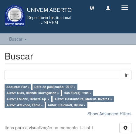
Toggl
navig
Buscar
Buscar
Ir
Assunto: Paz ×
Data de publicação: 2017 ×
Autor: Dias, Brenda Baumgarten ×
Has File(s): true ×
Autor: Follone, Renata Ap. ×
Autor: Castanheira, Mateus Tavares ×
Autor: Azevedo, Fabio ×
Autor: Baldinoti, Bruno ×
Show Advanced Filters
Itens para a visualização no momento 1-1 of 1