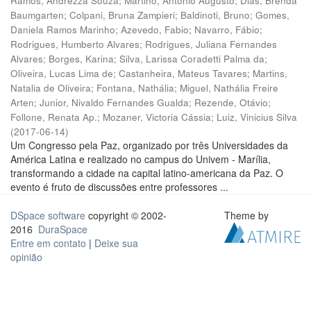
Ramos, Andrezza Souza
;
Martino, Antônio Augusto
;
Dias, Brenda
Baumgarten
;
Colpani, Bruna Zampieri
;
Baldinoti, Bruno
;
Gomes,
Daniela Ramos Marinho
;
Azevedo, Fabio
;
Navarro, Fábio
;
Rodrigues, Humberto Alvares
;
Rodrigues, Juliana Fernandes
Alvares
;
Borges, Karina
;
Silva, Larissa Coradetti Palma da
;
Oliveira, Lucas Lima de
;
Castanheira, Mateus Tavares
;
Martins,
Natalia de Oliveira
;
Fontana, Nathália
;
Miguel, Nathália Freire
Arten
;
Junior, Nivaldo Fernandes Gualda
;
Rezende, Otávio
;
Follone, Renata Ap.
;
Mozaner, Victoria Cássia
;
Luiz, Vinicius Silva
(
2017-06-14
)
Um Congresso pela Paz, organizado por três Universidades da
América Latina e realizado no campus do Univem - Marília,
transformando a cidade na capital latino-americana da Paz. O
evento é fruto de discussões entre professores ...
DSpace software
copyright © 2002-
Theme by
2016
DuraSpace
Entre em contato
|
Deixe sua
opinião