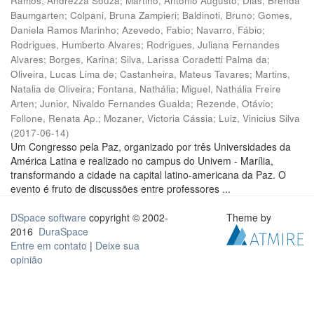
Ramos, Andrezza Souza
;
Martino, Antônio Augusto
;
Dias, Brenda
Baumgarten
;
Colpani, Bruna Zampieri
;
Baldinoti, Bruno
;
Gomes,
Daniela Ramos Marinho
;
Azevedo, Fabio
;
Navarro, Fábio
;
Rodrigues, Humberto Alvares
;
Rodrigues, Juliana Fernandes
Alvares
;
Borges, Karina
;
Silva, Larissa Coradetti Palma da
;
Oliveira, Lucas Lima de
;
Castanheira, Mateus Tavares
;
Martins,
Natalia de Oliveira
;
Fontana, Nathália
;
Miguel, Nathália Freire
Arten
;
Junior, Nivaldo Fernandes Gualda
;
Rezende, Otávio
;
Follone, Renata Ap.
;
Mozaner, Victoria Cássia
;
Luiz, Vinicius Silva
(
2017-06-14
)
Um Congresso pela Paz, organizado por três Universidades da
América Latina e realizado no campus do Univem - Marília,
transformando a cidade na capital latino-americana da Paz. O
evento é fruto de discussões entre professores ...
DSpace software
copyright © 2002-
Theme by
2016
DuraSpace
Entre em contato
|
Deixe sua
opinião