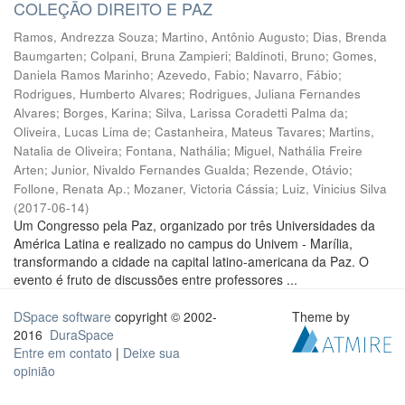
COLEÇÃO DIREITO E PAZ
Ramos, Andrezza Souza
;
Martino, Antônio Augusto
;
Dias, Brenda
Baumgarten
;
Colpani, Bruna Zampieri
;
Baldinoti, Bruno
;
Gomes,
Daniela Ramos Marinho
;
Azevedo, Fabio
;
Navarro, Fábio
;
Rodrigues, Humberto Alvares
;
Rodrigues, Juliana Fernandes
Alvares
;
Borges, Karina
;
Silva, Larissa Coradetti Palma da
;
Oliveira, Lucas Lima de
;
Castanheira, Mateus Tavares
;
Martins,
Natalia de Oliveira
;
Fontana, Nathália
;
Miguel, Nathália Freire
Arten
;
Junior, Nivaldo Fernandes Gualda
;
Rezende, Otávio
;
Follone, Renata Ap.
;
Mozaner, Victoria Cássia
;
Luiz, Vinicius Silva
(
2017-06-14
)
Um Congresso pela Paz, organizado por três Universidades da
América Latina e realizado no campus do Univem - Marília,
transformando a cidade na capital latino-americana da Paz. O
evento é fruto de discussões entre professores ...
DSpace software
copyright © 2002-
Theme by
2016
DuraSpace
Entre em contato
|
Deixe sua
opinião