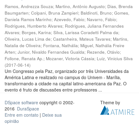
Ramos, Andrezza Souza
;
Martino, Antônio Augusto
;
Dias, Brenda
Baumgarten
;
Colpani, Bruna Zampieri
;
Baldinoti, Bruno
;
Gomes,
Daniela Ramos Marinho
;
Azevedo, Fabio
;
Navarro, Fábio
;
Rodrigues, Humberto Alvares
;
Rodrigues, Juliana Fernandes
Alvares
;
Borges, Karina
;
Silva, Larissa Coradetti Palma da
;
Oliveira, Lucas Lima de
;
Castanheira, Mateus Tavares
;
Martins,
Natalia de Oliveira
;
Fontana, Nathália
;
Miguel, Nathália Freire
Arten
;
Junior, Nivaldo Fernandes Gualda
;
Rezende, Otávio
;
Follone, Renata Ap.
;
Mozaner, Victoria Cássia
;
Luiz, Vinicius Silva
(
2017-06-14
)
Um Congresso pela Paz, organizado por três Universidades da
América Latina e realizado no campus do Univem - Marília,
transformando a cidade na capital latino-americana da Paz. O
evento é fruto de discussões entre professores ...
DSpace software
copyright © 2002-
Theme by
2016
DuraSpace
Entre em contato
|
Deixe sua
opinião