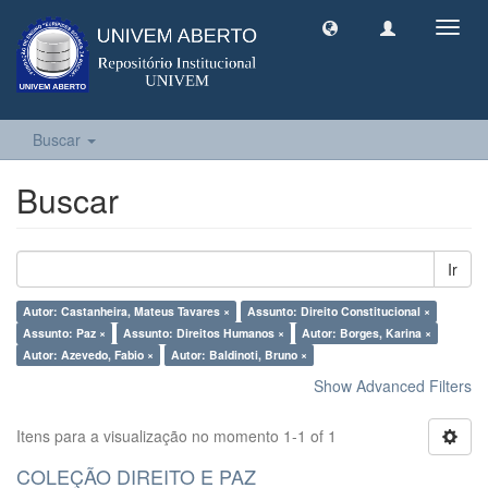
Toggl
navig
Buscar
Buscar
Ir
Autor: Castanheira, Mateus Tavares ×
Assunto: Direito Constitucional ×
Assunto: Paz ×
Assunto: Direitos Humanos ×
Autor: Borges, Karina ×
Autor: Azevedo, Fabio ×
Autor: Baldinoti, Bruno ×
Show Advanced Filters
Itens para a visualização no momento 1-1 of 1
COLEÇÃO DIREITO E PAZ