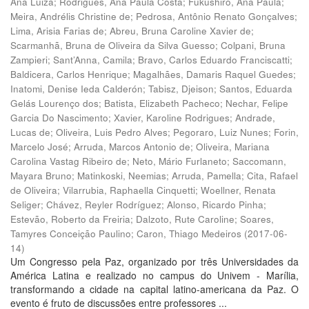
Ana Luiza
;
Rodrigues, Ana Paula Costa
;
Fukushiro, Ana Paula
;
Meira, Andrélis Christine de
;
Pedrosa, Antônio Renato Gonçalves
;
Lima, Arisia Farias de
;
Abreu, Bruna Caroline Xavier de
;
Scarmanhã, Bruna de Oliveira da Silva Guesso
;
Colpani, Bruna
Zampieri
;
Sant’Anna, Camila
;
Bravo, Carlos Eduardo Franciscatti
;
Baldicera, Carlos Henrique
;
Magalhães, Damaris Raquel Guedes
;
Inatomi, Denise Ieda Calderón
;
Tabisz, Djeison
;
Santos, Eduarda
Gelás Lourenço dos
;
Batista, Elizabeth Pacheco
;
Nechar, Felipe
Garcia Do Nascimento
;
Xavier, Karoline Rodrigues
;
Andrade,
Lucas de
;
Oliveira, Luis Pedro Alves
;
Pegoraro, Luiz Nunes
;
Forin,
Marcelo José
;
Arruda, Marcos Antonio de
;
Oliveira, Mariana
Carolina Vastag Ribeiro de
;
Neto, Mário Furlaneto
;
Saccomann,
Mayara Bruno
;
Matinkoski, Neemias
;
Arruda, Pamella
;
Cita, Rafael
de Oliveira
;
Vilarrubia, Raphaella Cinquetti
;
Woellner, Renata
Seliger
;
Chávez, Reyler Rodríguez
;
Alonso, Ricardo Pinha
;
Estevão, Roberto da Freiria
;
Dalzoto, Rute Caroline
;
Soares,
Tamyres Conceição Paulino
;
Caron, Thiago Medeiros
(
2017-06-
14
)
Um Congresso pela Paz, organizado por três Universidades da
América Latina e realizado no campus do Univem - Marília,
transformando a cidade na capital latino-americana da Paz. O
evento é fruto de discussões entre professores ...