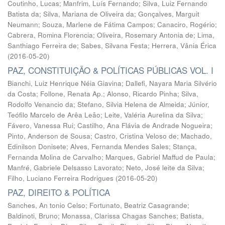
Coutinho, Lucas
;
Manfrim, Luís Fernando
;
Silva, Luiz Fernando
Batista da
;
Silva, Mariana de Oliveira da
;
Gonçalves, Marguit
Neumann
;
Souza, Marlene de Fátima Campos
;
Canaciro, Rogério
;
Cabrera, Romina Florencia
;
Oliveira, Rosemary Antonia de
;
Lima,
Santhiago Ferreira de
;
Sabes, Silvana Festa
;
Herrera, Vânia Érica
(
2016-05-20
)
PAZ, CONSTITUIÇÃO & POLÍTICAS PÚBLICAS VOL. I
Bianchi, Luiz Henrique Néia Giavina
;
Dallefi, Nayara Maria Silvério
da Costa
;
Follone, Renata Ap.
;
Alonso, Ricardo Pinha
;
Silva,
Rodolfo Venancio da
;
Stefano, Silvia Helena de Almeida
;
Júnior,
Teófilo Marcelo de Arêa Leão
;
Leite, Valéria Aurelina da Silva
;
Fávero, Vanessa Rui
;
Castilho, Ana Flávia de Andrade Nogueira
;
Pinto, Anderson de Sousa
;
Castro, Cristina Veloso de
;
Machado,
Edinilson Donisete
;
Alves, Fernanda Mendes Sales
;
Stança,
Fernanda Molina de Carvalho
;
Marques, Gabriel Maffud de Paula
;
Manfré, Gabriele Delsasso Lavorato
;
Neto, José leite da Silva
;
Filho, Luciano Ferreira Rodrigues
(
2016-05-20
)
PAZ, DIREITO & POLÍTICA
Sanches, An tonio Celso
;
Fortunato, Beatriz Casagrande
;
Baldinoti, Bruno
;
Monassa, Clarissa Chagas Sanches
;
Batista,