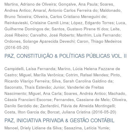
Martins, Adriano de Oliveira
;
Gonçalve, Ana Paula
;
Soares,
Andrea Antico
;
Amaral, Antonio Carlos Ferreira do
;
Maldonado,
Bruno Teixeira
;
Oliveira, Carlos Cristiano Meneguini de
;
Reinkavieski, Crislaine Camili Lima
;
López, Edgardo Torres
;
Luca,
Guilherme Domingos de
;
Santos, Gustavo Pirene tti dos
;
Leite,
José Ribeiro
;
Carvalho, José Roberto
;
Manfrim, Luis Fernando
;
Ordones, Solange Aparecida Devechi
;
Caron, Thiago Medeiros
(
2016-05-20
)
PAZ, CONSTITUIÇÃO & POLÍTICAS PÚBLICAS VOL. II
Campidelli, Laísa Fernanda
;
Marino, Lúcia Helena Fazzane de
Castro
;
Miguel, Marília Verônica
;
Cotrim, Rafael Mendes
;
Pinto,
Ricardo Vilariço Ferreira
;
Silva, Sarah Carolina Galdino da
;
Saconato, Thaís Estevão
;
Junior, Vanderlei de Freitas
Nascimento
;
Miguel, Ana Carla
;
Soares, Andréa Antico
;
Machado,
Cássia Franciani Escorse
;
Fernandes, Cassiane de Melo
;
Oliveira,
Danilo Seródio de
;
Zanferdini, Flávia de Almeida Montingelli
;
Costa, Ilton Garcia da
;
Borcat, Juliana Cristina
(
2016-05-20
)
PAZ, INICIATIVA PRIVADA & GESTÃO CONTÁBIL
Manoel, Driely Lidiane da Silva
;
Sasazima, Letícia Yumie
;