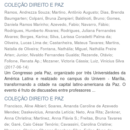
COLEÇÃO DIREITO E PAZ
Ramos, Andrezza Souza
;
Martino, Antônio Augusto
;
Dias, Brenda
Baumgarten
;
Colpani, Bruna Zampieri
;
Baldinoti, Bruno
;
Gomes,
Daniela Ramos Marinho
;
Azevedo, Fabio
;
Navarro, Fábio
;
Rodrigues, Humberto Alvares
;
Rodrigues, Juliana Fernandes
Alvares
;
Borges, Karina
;
Silva, Larissa Coradetti Palma da
;
Oliveira, Lucas Lima de
;
Castanheira, Mateus Tavares
;
Martins,
Natalia de Oliveira
;
Fontana, Nathália
;
Miguel, Nathália Freire
Arten
;
Junior, Nivaldo Fernandes Gualda
;
Rezende, Otávio
;
Follone, Renata Ap.
;
Mozaner, Victoria Cássia
;
Luiz, Vinicius Silva
(
2017-06-14
)
Um Congresso pela Paz, organizado por três Universidades da
América Latina e realizado no campus do Univem - Marília,
transformando a cidade na capital latino-americana da Paz. O
evento é fruto de discussões entre professores ...
COLEÇÃO DIREITO E PAZ
Francisco, Aline Albieri
;
Soares, Amanda Caroline de Azevedo
Mendes
;
Daskevicius, Amanda Letícia
;
Neto, Ana Rita
;
Zenkner,
Anna Christina
;
Martinez, Anna Flávia S.
;
Freitas, Bruna Tavares
de
;
Garé, Caio César Tenório
;
Cavassini, Carolina Cristine
;