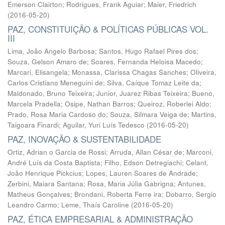
Emerson Clairton
;
Rodrigues, Frank Aguiar
;
Maier, Friedrich
(
2016-05-20
)
PAZ, CONSTITUIÇÃO & POLÍTICAS PÚBLICAS VOL.
III
Lima, João Angelo Barbosa
;
Santos, Hugo Rafael Pires dos
;
Souza, Gelson Amaro de
;
Soares, Fernanda Heloisa Macedo
;
Marcari, Elisangela
;
Monassa, Clarissa Chagas Sanches
;
Oliveira,
Carlos Cristiano Meneguini de
;
Silva, Caíque Tomaz Leite da
;
Maldonado, Bruno Teixeira
;
Junior, Juarez Ribas Teixeira
;
Bueno,
Marcela Pradella
;
Osipe, Nathan Barros
;
Queiroz, Roberlei Aldo
;
Prado, Rosa Maria Cardoso do
;
Souza, Silmara Veiga de
;
Martins,
Taigoara Finardi
;
Aguilar, Yuri Luís Tedesco
(
2016-05-20
)
PAZ, INOVAÇÃO & SUSTENTABILIDADE
Ortiz, Adrian o Garcia de Rossi
;
Arruda, Allan César de
;
Marconi,
André Luís da Costa Baptista
;
Filho, Edson Detregiachi
;
Celant,
João Henrique Pickcius
;
Lopes, Lauren Soares de Andrade
;
Zerbini, Maiara Santana
;
Rosa, Maria Júlia Gabrigna
;
Antunes,
Matheus Gonçalves
;
Brondani, Roberta Ferre ira
;
Dobarro, Sergio
Leandro Carmo
;
Leme, Thaís Caroline
(
2016-05-20
)
PAZ, ÉTICA EMPRESARIAL & ADMINISTRAÇÃO