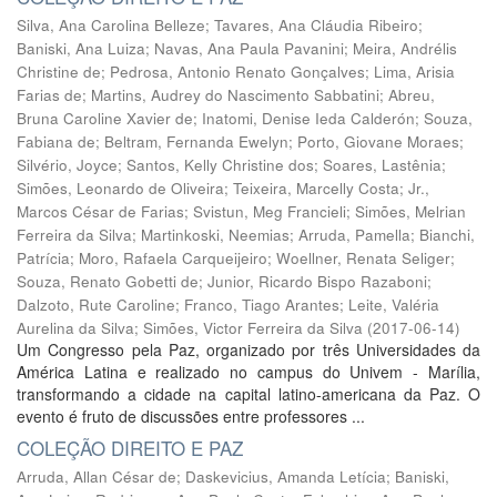
Silva, Ana Carolina Belleze
;
Tavares, Ana Cláudia Ribeiro
;
Baniski, Ana Luiza
;
Navas, Ana Paula Pavanini
;
Meira, Andrélis
Christine de
;
Pedrosa, Antonio Renato Gonçalves
;
Lima, Arisia
Farias de
;
Martins, Audrey do Nascimento Sabbatini
;
Abreu,
Bruna Caroline Xavier de
;
Inatomi, Denise Ieda Calderón
;
Souza,
Fabiana de
;
Beltram, Fernanda Ewelyn
;
Porto, Giovane Moraes
;
Silvério, Joyce
;
Santos, Kelly Christine dos
;
Soares, Lastênia
;
Simões, Leonardo de Oliveira
;
Teixeira, Marcelly Costa
;
Jr.,
Marcos César de Farias
;
Svistun, Meg Francieli
;
Simões, Melrian
Ferreira da Silva
;
Martinkoski, Neemias
;
Arruda, Pamella
;
Bianchi,
Patrícia
;
Moro, Rafaela Carqueijeiro
;
Woellner, Renata Seliger
;
Souza, Renato Gobetti de
;
Junior, Ricardo Bispo Razaboni
;
Dalzoto, Rute Caroline
;
Franco, Tiago Arantes
;
Leite, Valéria
Aurelina da Silva
;
Simões, Victor Ferreira da Silva
(
2017-06-14
)
Um Congresso pela Paz, organizado por três Universidades da
América Latina e realizado no campus do Univem - Marília,
transformando a cidade na capital latino-americana da Paz. O
evento é fruto de discussões entre professores ...
COLEÇÃO DIREITO E PAZ
Arruda, Allan César de
;
Daskevicius, Amanda Letícia
;
Baniski,