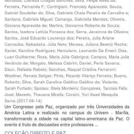
Monassa, Clarissa Chagas Sanches
;
Silva, Felipe Alves da
;
Ferreira, Fernanda F.
;
Contrigiani, Franciely Aparecida
;
Souza,
Gabriel Scudeller de
;
Silva, Gabriela Chaia Pereira de Carvalho e
;
Santana, Gabriela Miguel
;
Camargo, Gabriella Mendes
;
Oliveira,
Giovana Aparecida de
;
Martins, Giovanna Roberta de Souza
;
Santos, Isadora Letícia Fonseca dos
;
Serra, Janaínna de Oliveira
;
Santos, José Eduardo Lourenço dos
;
Pereira, Julia Ariane
Carnaúba
;
Nakadaira, Júlia Neto
;
Moraes, Juliana Beatriz Rocha
;
Xavier, Karoline Rodrigues
;
Herculano, Leonardo De Emeri
;
Dias,
Luan Guilherme
;
Rosa, Maria Júlia Gabrigna
;
Campos, Maria Julia
Venâncio de
;
Morgato, Melissa Cabrini
;
Daniel, Perla Savana
;
Daun, Rafaela Rabelo
;
Sanches, Raquel Cristina Ferraroni
;
Woellner, Renata Seliger
;
Pinto, Ricardo Vilariço Ferreira
;
Bueno,
Roberto
;
Silva, Sarah Carolina Galdino Galdino da
;
Violante,
Sarah Furtado
;
Spolaor, Stela Monteiro
;
Gonçalves, Tarcísio Félix
José
;
Macedo, Thauana Mirella
;
Coraini, Yuri Saad Mesquita
Serva
(
2017-06-14
)
Um Congresso pela Paz, organizado por três Universidades da
América Latina e realizado no campus do Univem - Marília,
transformando a cidade na capital latino-americana da Paz. O
evento é fruto de discussões entre professores ...
COLEÇÃO DIREITO E PAZ