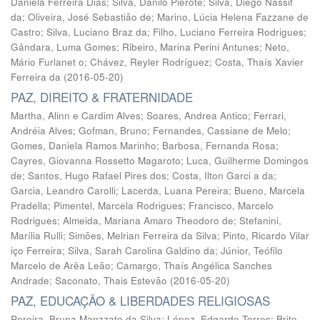
Daniela Ferreira Dias
;
Silva, Danilo Pierote
;
Silva, Diego Nassif
da
;
Oliveira, José Sebastião de
;
Marino, Lúcia Helena Fazzane de
Castro
;
Silva, Luciano Braz da
;
Filho, Luciano Ferreira Rodrigues
;
Gândara, Luma Gomes
;
Ribeiro, Marina Perini Antunes
;
Neto,
Mário Furlanet o
;
Chávez, Reyler Rodríguez
;
Costa, Thaís Xavier
Ferreira da
(
2016-05-20
)
PAZ, DIREITO & FRATERNIDADE
Martha, Alinn e Cardim Alves
;
Soares, Andrea Antico
;
Ferrari,
Andréia Alves
;
Gofman, Bruno
;
Fernandes, Cassiane de Melo
;
Gomes, Daniela Ramos Marinho
;
Barbosa, Fernanda Rosa
;
Cayres, Giovanna Rossetto Magaroto
;
Luca, Guilherme Domingos
de
;
Santos, Hugo Rafael Pires dos
;
Costa, Ilton Garci a da
;
Garcia, Leandro Carolli
;
Lacerda, Luana Pereira
;
Bueno, Marcela
Pradella
;
Pimentel, Marcela Rodrigues
;
Francisco, Marcelo
Rodrigues
;
Almeida, Mariana Amaro Theodoro de
;
Stefanini,
Marília Rulli
;
Simões, Melrian Ferreira da Silva
;
Pinto, Ricardo Vilar
iço Ferreira
;
Silva, Sarah Carolina Galdino da
;
Júnior, Teófilo
Marcelo de Arêa Leão
;
Camargo, Thaís Angélica Sanches
Andrade
;
Saconato, Thais Estevão
(
2016-05-20
)
PAZ, EDUCAÇÃO & LIBERDADES RELIGIOSAS
Pereira, Bruna Manzzato da Silva
;
López, Edgardo Torres
;
Brito,