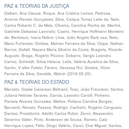
PAZ & TEORIAS DA JUSTIÇA
Delben, Ana Cleusa
;
Roque, Ana Cristina Lemos
;
Pedrosa,
Antonio Renato Gonçalves
;
Silva, Caíque Tomaz Leite da
;
Neto,
Carlos Roberto C. de Melo
;
Oliveira, Carolina Rocha de
;
Manfré,
Gabriele Delsasso Lavorato
;
Castro, Henrique Hoffmann Monteiro
de
;
Bertolazo, Ivana Nobre
;
Lima, João Angelo Barb osa
;
Neto,
Mario Furlaneto
;
Simões, Melrian Ferreira da Silva
;
Osipe, Nathan
Barros
;
Dallefi, Nayara Maria Silvério da Costa
;
Bragiola, Ricardo
Augusto
;
Braga, Rogério Piccino
;
Dobarro, Sergio Leandro
Carmo
;
Schimidt, Sílvia Helena
;
Leite, Valéria Aurelina da Silva
;
Santin, V alter Foleto
;
Fávero, Vanessa Rui
;
Simões, Victor
Ferreira da Silva
;
Geralde, Walmir
(
2016-05-20
)
PAZ & TEORIAS DO ESTADO
Marcato, Gisele Caversan Beltrami
;
Toso, João Francisco
;
Santos,
Juliana Heloise Tavares
;
Garcia, Leandro Carolli
;
Pinheiro,
Pamela Alvares Gonzales
;
Mattos, Poliana Caroline Borges
;
Bernardi, Renato
;
Passos, Rodrigo
;
Cachichi, Rogério Cangussu
Dantas
;
Prosdócimi, Adolfo Carlos Rúbio
;
Zenni, Alessandro
Severino Valler
;
Pinto, Anderson de Sousa
;
Ramiro, Caio
Henrique Lopes
;
Félix, Diogo Valério
;
Cenci, Elve Miguel
;
Santos,