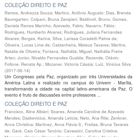
COLEÇÃO DIREITO E PAZ
Ramos, Andrezza Souza
;
Martino, Antônio Augusto
;
Dias, Brenda
Baumgarten
;
Colpani, Bruna Zampieri
;
Baldinoti, Bruno
;
Gomes,
Daniela Ramos Marinho
;
Azevedo, Fabio
;
Navarro, Fábio
;
Rodrigues, Humberto Alvares
;
Rodrigues, Juliana Fernandes
Alvares
;
Borges, Karina
;
Silva, Larissa Coradetti Palma da
;
Oliveira, Lucas Lima de
;
Castanheira, Mateus Tavares
;
Martins,
Natalia de Oliveira
;
Fontana, Nathália
;
Miguel, Nathália Freire
Arten
;
Junior, Nivaldo Fernandes Gualda
;
Rezende, Otávio
;
Follone, Renata Ap.
;
Mozaner, Victoria Cássia
;
Luiz, Vinicius Silva
(
2017-06-14
)
Um Congresso pela Paz, organizado por três Universidades da
América Latina e realizado no campus do Univem - Marília,
transformando a cidade na capital latino-americana da Paz. O
evento é fruto de discussões entre professores ...
COLEÇÃO DIREITO E PAZ
Francisco, Aline Albieri
;
Soares, Amanda Caroline de Azevedo
Mendes
;
Daskevicius, Amanda Letícia
;
Neto, Ana Rita
;
Zenkner,
Anna Christina
;
Martinez, Anna Flávia S.
;
Freitas, Bruna Tavares
de
;
Garé, Caio César Tenório
;
Cavassini, Carolina Cristine
;