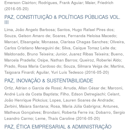
Emerson Clairton
;
Rodrigues, Frank Aguiar
;
Maier, Friedrich
(
2016-05-20
)
PAZ, CONSTITUIÇÃO & POLÍTICAS PÚBLICAS VOL.
III
Lima, João Angelo Barbosa
;
Santos, Hugo Rafael Pires dos
;
Souza, Gelson Amaro de
;
Soares, Fernanda Heloisa Macedo
;
Marcari, Elisangela
;
Monassa, Clarissa Chagas Sanches
;
Oliveira,
Carlos Cristiano Meneguini de
;
Silva, Caíque Tomaz Leite da
;
Maldonado, Bruno Teixeira
;
Junior, Juarez Ribas Teixeira
;
Bueno,
Marcela Pradella
;
Osipe, Nathan Barros
;
Queiroz, Roberlei Aldo
;
Prado, Rosa Maria Cardoso do
;
Souza, Silmara Veiga de
;
Martins,
Taigoara Finardi
;
Aguilar, Yuri Luís Tedesco
(
2016-05-20
)
PAZ, INOVAÇÃO & SUSTENTABILIDADE
Ortiz, Adrian o Garcia de Rossi
;
Arruda, Allan César de
;
Marconi,
André Luís da Costa Baptista
;
Filho, Edson Detregiachi
;
Celant,
João Henrique Pickcius
;
Lopes, Lauren Soares de Andrade
;
Zerbini, Maiara Santana
;
Rosa, Maria Júlia Gabrigna
;
Antunes,
Matheus Gonçalves
;
Brondani, Roberta Ferre ira
;
Dobarro, Sergio
Leandro Carmo
;
Leme, Thaís Caroline
(
2016-05-20
)
PAZ, ÉTICA EMPRESARIAL & ADMINISTRAÇÃO