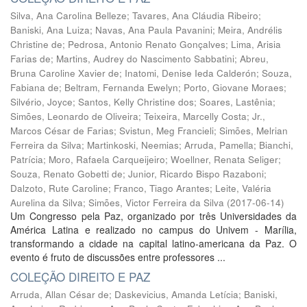
Silva, Ana Carolina Belleze
;
Tavares, Ana Cláudia Ribeiro
;
Baniski, Ana Luiza
;
Navas, Ana Paula Pavanini
;
Meira, Andrélis
Christine de
;
Pedrosa, Antonio Renato Gonçalves
;
Lima, Arisia
Farias de
;
Martins, Audrey do Nascimento Sabbatini
;
Abreu,
Bruna Caroline Xavier de
;
Inatomi, Denise Ieda Calderón
;
Souza,
Fabiana de
;
Beltram, Fernanda Ewelyn
;
Porto, Giovane Moraes
;
Silvério, Joyce
;
Santos, Kelly Christine dos
;
Soares, Lastênia
;
Simões, Leonardo de Oliveira
;
Teixeira, Marcelly Costa
;
Jr.,
Marcos César de Farias
;
Svistun, Meg Francieli
;
Simões, Melrian
Ferreira da Silva
;
Martinkoski, Neemias
;
Arruda, Pamella
;
Bianchi,
Patrícia
;
Moro, Rafaela Carqueijeiro
;
Woellner, Renata Seliger
;
Souza, Renato Gobetti de
;
Junior, Ricardo Bispo Razaboni
;
Dalzoto, Rute Caroline
;
Franco, Tiago Arantes
;
Leite, Valéria
Aurelina da Silva
;
Simões, Victor Ferreira da Silva
(
2017-06-14
)
Um Congresso pela Paz, organizado por três Universidades da
América Latina e realizado no campus do Univem - Marília,
transformando a cidade na capital latino-americana da Paz. O
evento é fruto de discussões entre professores ...
COLEÇÃO DIREITO E PAZ
Arruda, Allan César de
;
Daskevicius, Amanda Letícia
;
Baniski,