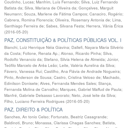
Coutinho, Lucas
;
Manfrim, Luís Fernando
;
Silva, Luiz Fernando
Batista da
;
Silva, Mariana de Oliveira da
;
Gonçalves, Marguit
Neumann
;
Souza, Marlene de Fátima Campos
;
Canaciro, Rogério
;
Cabrera, Romina Florencia
;
Oliveira, Rosemary Antonia de
;
Lima,
Santhiago Ferreira de
;
Sabes, Silvana Festa
;
Herrera, Vânia Érica
(
2016-05-20
)
PAZ, CONSTITUIÇÃO & POLÍTICAS PÚBLICAS VOL. I
Bianchi, Luiz Henrique Néia Giavina
;
Dallefi, Nayara Maria Silvério
da Costa
;
Follone, Renata Ap.
;
Alonso, Ricardo Pinha
;
Silva,
Rodolfo Venancio da
;
Stefano, Silvia Helena de Almeida
;
Júnior,
Teófilo Marcelo de Arêa Leão
;
Leite, Valéria Aurelina da Silva
;
Fávero, Vanessa Rui
;
Castilho, Ana Flávia de Andrade Nogueira
;
Pinto, Anderson de Sousa
;
Castro, Cristina Veloso de
;
Machado,
Edinilson Donisete
;
Alves, Fernanda Mendes Sales
;
Stança,
Fernanda Molina de Carvalho
;
Marques, Gabriel Maffud de Paula
;
Manfré, Gabriele Delsasso Lavorato
;
Neto, José leite da Silva
;
Filho, Luciano Ferreira Rodrigues
(
2016-05-20
)
PAZ, DIREITO & POLÍTICA
Sanches, An tonio Celso
;
Fortunato, Beatriz Casagrande
;
Baldinoti, Bruno
;
Monassa, Clarissa Chagas Sanches
;
Batista,