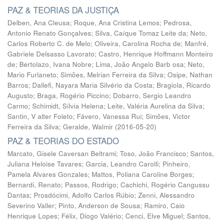
PAZ & TEORIAS DA JUSTIÇA
Delben, Ana Cleusa
;
Roque, Ana Cristina Lemos
;
Pedrosa,
Antonio Renato Gonçalves
;
Silva, Caíque Tomaz Leite da
;
Neto,
Carlos Roberto C. de Melo
;
Oliveira, Carolina Rocha de
;
Manfré,
Gabriele Delsasso Lavorato
;
Castro, Henrique Hoffmann Monteiro
de
;
Bertolazo, Ivana Nobre
;
Lima, João Angelo Barb osa
;
Neto,
Mario Furlaneto
;
Simões, Melrian Ferreira da Silva
;
Osipe, Nathan
Barros
;
Dallefi, Nayara Maria Silvério da Costa
;
Bragiola, Ricardo
Augusto
;
Braga, Rogério Piccino
;
Dobarro, Sergio Leandro
Carmo
;
Schimidt, Sílvia Helena
;
Leite, Valéria Aurelina da Silva
;
Santin, V alter Foleto
;
Fávero, Vanessa Rui
;
Simões, Victor
Ferreira da Silva
;
Geralde, Walmir
(
2016-05-20
)
PAZ & TEORIAS DO ESTADO
Marcato, Gisele Caversan Beltrami
;
Toso, João Francisco
;
Santos,
Juliana Heloise Tavares
;
Garcia, Leandro Carolli
;
Pinheiro,
Pamela Alvares Gonzales
;
Mattos, Poliana Caroline Borges
;
Bernardi, Renato
;
Passos, Rodrigo
;
Cachichi, Rogério Cangussu
Dantas
;
Prosdócimi, Adolfo Carlos Rúbio
;
Zenni, Alessandro
Severino Valler
;
Pinto, Anderson de Sousa
;
Ramiro, Caio
Henrique Lopes
;
Félix, Diogo Valério
;
Cenci, Elve Miguel
;
Santos,