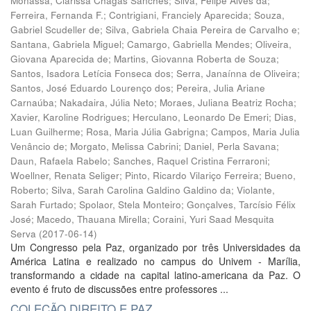
Monassa, Clarissa Chagas Sanches
;
Silva, Felipe Alves da
;
Ferreira, Fernanda F.
;
Contrigiani, Franciely Aparecida
;
Souza,
Gabriel Scudeller de
;
Silva, Gabriela Chaia Pereira de Carvalho e
;
Santana, Gabriela Miguel
;
Camargo, Gabriella Mendes
;
Oliveira,
Giovana Aparecida de
;
Martins, Giovanna Roberta de Souza
;
Santos, Isadora Letícia Fonseca dos
;
Serra, Janaínna de Oliveira
;
Santos, José Eduardo Lourenço dos
;
Pereira, Julia Ariane
Carnaúba
;
Nakadaira, Júlia Neto
;
Moraes, Juliana Beatriz Rocha
;
Xavier, Karoline Rodrigues
;
Herculano, Leonardo De Emeri
;
Dias,
Luan Guilherme
;
Rosa, Maria Júlia Gabrigna
;
Campos, Maria Julia
Venâncio de
;
Morgato, Melissa Cabrini
;
Daniel, Perla Savana
;
Daun, Rafaela Rabelo
;
Sanches, Raquel Cristina Ferraroni
;
Woellner, Renata Seliger
;
Pinto, Ricardo Vilariço Ferreira
;
Bueno,
Roberto
;
Silva, Sarah Carolina Galdino Galdino da
;
Violante,
Sarah Furtado
;
Spolaor, Stela Monteiro
;
Gonçalves, Tarcísio Félix
José
;
Macedo, Thauana Mirella
;
Coraini, Yuri Saad Mesquita
Serva
(
2017-06-14
)
Um Congresso pela Paz, organizado por três Universidades da
América Latina e realizado no campus do Univem - Marília,
transformando a cidade na capital latino-americana da Paz. O
evento é fruto de discussões entre professores ...
COLEÇÃO DIREITO E PAZ