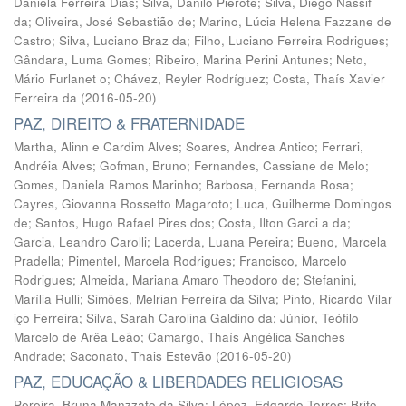
Daniela Ferreira Dias
;
Silva, Danilo Pierote
;
Silva, Diego Nassif
da
;
Oliveira, José Sebastião de
;
Marino, Lúcia Helena Fazzane de
Castro
;
Silva, Luciano Braz da
;
Filho, Luciano Ferreira Rodrigues
;
Gândara, Luma Gomes
;
Ribeiro, Marina Perini Antunes
;
Neto,
Mário Furlanet o
;
Chávez, Reyler Rodríguez
;
Costa, Thaís Xavier
Ferreira da
(
2016-05-20
)
PAZ, DIREITO & FRATERNIDADE
Martha, Alinn e Cardim Alves
;
Soares, Andrea Antico
;
Ferrari,
Andréia Alves
;
Gofman, Bruno
;
Fernandes, Cassiane de Melo
;
Gomes, Daniela Ramos Marinho
;
Barbosa, Fernanda Rosa
;
Cayres, Giovanna Rossetto Magaroto
;
Luca, Guilherme Domingos
de
;
Santos, Hugo Rafael Pires dos
;
Costa, Ilton Garci a da
;
Garcia, Leandro Carolli
;
Lacerda, Luana Pereira
;
Bueno, Marcela
Pradella
;
Pimentel, Marcela Rodrigues
;
Francisco, Marcelo
Rodrigues
;
Almeida, Mariana Amaro Theodoro de
;
Stefanini,
Marília Rulli
;
Simões, Melrian Ferreira da Silva
;
Pinto, Ricardo Vilar
iço Ferreira
;
Silva, Sarah Carolina Galdino da
;
Júnior, Teófilo
Marcelo de Arêa Leão
;
Camargo, Thaís Angélica Sanches
Andrade
;
Saconato, Thais Estevão
(
2016-05-20
)
PAZ, EDUCAÇÃO & LIBERDADES RELIGIOSAS
Pereira, Bruna Manzzato da Silva
;
López, Edgardo Torres
;
Brito,