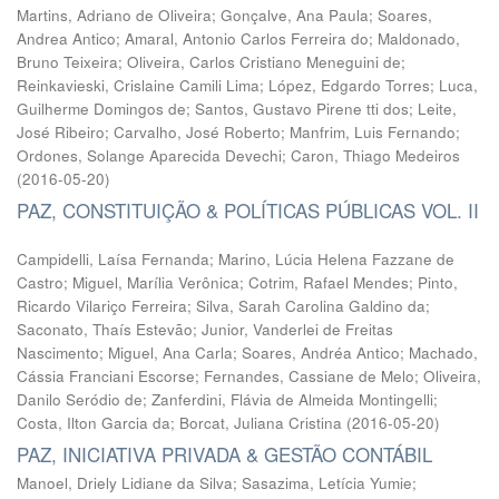
Martins, Adriano de Oliveira
;
Gonçalve, Ana Paula
;
Soares,
Andrea Antico
;
Amaral, Antonio Carlos Ferreira do
;
Maldonado,
Bruno Teixeira
;
Oliveira, Carlos Cristiano Meneguini de
;
Reinkavieski, Crislaine Camili Lima
;
López, Edgardo Torres
;
Luca,
Guilherme Domingos de
;
Santos, Gustavo Pirene tti dos
;
Leite,
José Ribeiro
;
Carvalho, José Roberto
;
Manfrim, Luis Fernando
;
Ordones, Solange Aparecida Devechi
;
Caron, Thiago Medeiros
(
2016-05-20
)
PAZ, CONSTITUIÇÃO & POLÍTICAS PÚBLICAS VOL. II
Campidelli, Laísa Fernanda
;
Marino, Lúcia Helena Fazzane de
Castro
;
Miguel, Marília Verônica
;
Cotrim, Rafael Mendes
;
Pinto,
Ricardo Vilariço Ferreira
;
Silva, Sarah Carolina Galdino da
;
Saconato, Thaís Estevão
;
Junior, Vanderlei de Freitas
Nascimento
;
Miguel, Ana Carla
;
Soares, Andréa Antico
;
Machado,
Cássia Franciani Escorse
;
Fernandes, Cassiane de Melo
;
Oliveira,
Danilo Seródio de
;
Zanferdini, Flávia de Almeida Montingelli
;
Costa, Ilton Garcia da
;
Borcat, Juliana Cristina
(
2016-05-20
)
PAZ, INICIATIVA PRIVADA & GESTÃO CONTÁBIL
Manoel, Driely Lidiane da Silva
;
Sasazima, Letícia Yumie
;