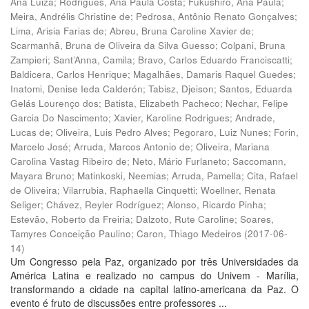
Ana Luiza
;
Rodrigues, Ana Paula Costa
;
Fukushiro, Ana Paula
;
Meira, Andrélis Christine de
;
Pedrosa, Antônio Renato Gonçalves
;
Lima, Arisia Farias de
;
Abreu, Bruna Caroline Xavier de
;
Scarmanhã, Bruna de Oliveira da Silva Guesso
;
Colpani, Bruna
Zampieri
;
Sant’Anna, Camila
;
Bravo, Carlos Eduardo Franciscatti
;
Baldicera, Carlos Henrique
;
Magalhães, Damaris Raquel Guedes
;
Inatomi, Denise Ieda Calderón
;
Tabisz, Djeison
;
Santos, Eduarda
Gelás Lourenço dos
;
Batista, Elizabeth Pacheco
;
Nechar, Felipe
Garcia Do Nascimento
;
Xavier, Karoline Rodrigues
;
Andrade,
Lucas de
;
Oliveira, Luis Pedro Alves
;
Pegoraro, Luiz Nunes
;
Forin,
Marcelo José
;
Arruda, Marcos Antonio de
;
Oliveira, Mariana
Carolina Vastag Ribeiro de
;
Neto, Mário Furlaneto
;
Saccomann,
Mayara Bruno
;
Matinkoski, Neemias
;
Arruda, Pamella
;
Cita, Rafael
de Oliveira
;
Vilarrubia, Raphaella Cinquetti
;
Woellner, Renata
Seliger
;
Chávez, Reyler Rodríguez
;
Alonso, Ricardo Pinha
;
Estevão, Roberto da Freiria
;
Dalzoto, Rute Caroline
;
Soares,
Tamyres Conceição Paulino
;
Caron, Thiago Medeiros
(
2017-06-
14
)
Um Congresso pela Paz, organizado por três Universidades da
América Latina e realizado no campus do Univem - Marília,
transformando a cidade na capital latino-americana da Paz. O
evento é fruto de discussões entre professores ...