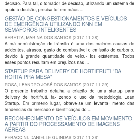
decisão. Para tal, o tomador de decisão, utilizando um sistema de
apoio à decisão, precisa ter em mãos ...
GESTÃO DE CONGESTIONAMENTOS E VEÍCULOS
DE EMERGÊNCIA UTILIZANDO KNN EM
SEMÁFOROS INTELIGENTES
BERETTA, MARINA DOS SANTOS
(
2017-11-28
)
A má administração do trânsito é uma das maiores causas de
acidentes, atrasos, gasto de combustível e emissão de carbono,
devido à grande quantidade de veícu- los existentes. Todos
esses pontos resultam em prejuízos nas ...
STARTUP PARA DELIVERY DE HORTIFRUTI "DA
HORTA PRA MESA"
ROSA, LEANDRO JOSÉ DOS SANTOS
(
2017-11-29
)
O presente trabalho detalha a criação de uma startup para
delivery de hortifruti, fa- zendo o uso da metodologia Lean
Startup. Em primeiro lugar, obteve-se um levanta- mento das
tendências de mercado e identificação do ...
RECONHECIMENTO DE VEÍCULOS EM MOVIMENTO
A PARTIR DO PROCESSAMENTO DE IMAGENS
AÉREAS
PERACCINI, DANIELLE GUINDAS
(
2017-11-28
)