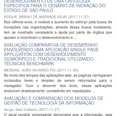
DESENVOLVIMENTO DE UMA ONTOLOGIA
ESPECIFICA PARA O CENÁRIO DE INOVAÇÃO DO
ESTADO DE SÃO PAULO
ROQUE, BRENO DE ANDRADE SILVA
(
2017-11-27
)
Nos últimos anos, é notável o aumento do esforço pela busca de
inovações nas organizações, através dessa busca incessante,
tem se mostrado necessária a ajuda por parte de órgãos que
apoiam e incentivam o desenvolvimento e ...
AVALIAÇÃO COMPARATIVA DE DESEMPENHO
ENVOLVENDO UMA APLICAÇÃO SINGLE PAGE
APPLICATION COM DESENVOLVIMENTO
ISOMÓRFICO E TRADICIONAL UTILIZANDO
TÉCNICAS BENCHMARK
MESSIAS, JOÃO RICARDO ITO
(
2017-11-30
)
No início dos tempos das aplicações web, as páginas carregavam
conteúdos leves e simples de serem retornados para o
navegador. Com o decorrer dos anos, essas aplicações
evoluíram drasticamente, consistindo em requisições ...
AVALIAÇÃO E COMPARAÇÃO DOS MODELOS DE
GESTÃO DE TECNOLOGIA DA INFORMAÇÃO
Verga, Ítalo Caldeira
(
2017-11-27
)
O atual cenário empresarial demonstra que a informação, seja