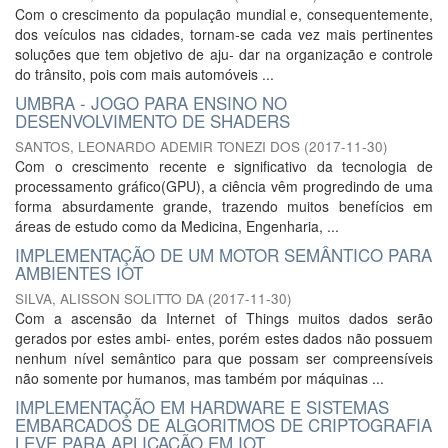
Com o crescimento da população mundial e, consequentemente,
dos veículos nas cidades, tornam-se cada vez mais pertinentes
soluções que tem objetivo de aju- dar na organização e controle
do trânsito, pois com mais automóveis ...
UMBRA - JOGO PARA ENSINO NO
DESENVOLVIMENTO DE SHADERS
SANTOS, LEONARDO ADEMIR TONEZI DOS
(
2017-11-30
)
Com o crescimento recente e significativo da tecnologia de
processamento gráfico(GPU), a ciência vêm progredindo de uma
forma absurdamente grande, trazendo muitos benefícios em
áreas de estudo como da Medicina, Engenharia, ...
IMPLEMENTAÇÃO DE UM MOTOR SEMÂNTICO PARA
AMBIENTES IOT
SILVA, ALISSON SOLITTO DA
(
2017-11-30
)
Com a ascensão da Internet of Things muitos dados serão
gerados por estes ambi- entes, porém estes dados não possuem
nenhum nível semântico para que possam ser compreensíveis
não somente por humanos, mas também por máquinas ...
IMPLEMENTAÇÃO EM HARDWARE E SISTEMAS
EMBARCADOS DE ALGORITMOS DE CRIPTOGRAFIA
LEVE PARA APLICAÇÃO EM IOT