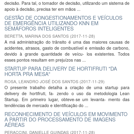
decisão. Para tal, o tomador de decisão, utilizando um sistema de
apoio à decisão, precisa ter em mãos ...
GESTÃO DE CONGESTIONAMENTOS E VEÍCULOS
DE EMERGÊNCIA UTILIZANDO KNN EM
SEMÁFOROS INTELIGENTES
BERETTA, MARINA DOS SANTOS
(
2017-11-28
)
A má administração do trânsito é uma das maiores causas de
acidentes, atrasos, gasto de combustível e emissão de carbono,
devido à grande quantidade de veícu- los existentes. Todos
esses pontos resultam em prejuízos nas ...
STARTUP PARA DELIVERY DE HORTIFRUTI "DA
HORTA PRA MESA"
ROSA, LEANDRO JOSÉ DOS SANTOS
(
2017-11-29
)
O presente trabalho detalha a criação de uma startup para
delivery de hortifruti, fa- zendo o uso da metodologia Lean
Startup. Em primeiro lugar, obteve-se um levanta- mento das
tendências de mercado e identificação do ...
RECONHECIMENTO DE VEÍCULOS EM MOVIMENTO
A PARTIR DO PROCESSAMENTO DE IMAGENS
AÉREAS
PERACCINI, DANIELLE GUINDAS
(
2017-11-28
)