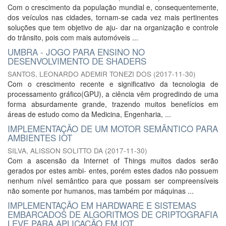
Com o crescimento da população mundial e, consequentemente,
dos veículos nas cidades, tornam-se cada vez mais pertinentes
soluções que tem objetivo de aju- dar na organização e controle
do trânsito, pois com mais automóveis ...
UMBRA - JOGO PARA ENSINO NO
DESENVOLVIMENTO DE SHADERS
SANTOS, LEONARDO ADEMIR TONEZI DOS
(
2017-11-30
)
Com o crescimento recente e significativo da tecnologia de
processamento gráfico(GPU), a ciência vêm progredindo de uma
forma absurdamente grande, trazendo muitos benefícios em
áreas de estudo como da Medicina, Engenharia, ...
IMPLEMENTAÇÃO DE UM MOTOR SEMÂNTICO PARA
AMBIENTES IOT
SILVA, ALISSON SOLITTO DA
(
2017-11-30
)
Com a ascensão da Internet of Things muitos dados serão
gerados por estes ambi- entes, porém estes dados não possuem
nenhum nível semântico para que possam ser compreensíveis
não somente por humanos, mas também por máquinas ...
IMPLEMENTAÇÃO EM HARDWARE E SISTEMAS
EMBARCADOS DE ALGORITMOS DE CRIPTOGRAFIA
LEVE PARA APLICAÇÃO EM IOT