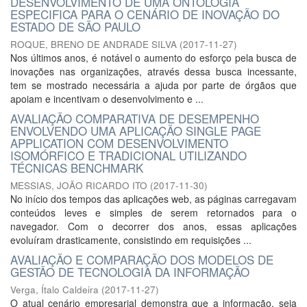
DESENVOLVIMENTO DE UMA ONTOLOGIA
ESPECIFICA PARA O CENÁRIO DE INOVAÇÃO DO
ESTADO DE SÃO PAULO
ROQUE, BRENO DE ANDRADE SILVA
(
2017-11-27
)
Nos últimos anos, é notável o aumento do esforço pela busca de
inovações nas organizações, através dessa busca incessante,
tem se mostrado necessária a ajuda por parte de órgãos que
apoiam e incentivam o desenvolvimento e ...
AVALIAÇÃO COMPARATIVA DE DESEMPENHO
ENVOLVENDO UMA APLICAÇÃO SINGLE PAGE
APPLICATION COM DESENVOLVIMENTO
ISOMÓRFICO E TRADICIONAL UTILIZANDO
TÉCNICAS BENCHMARK
MESSIAS, JOÃO RICARDO ITO
(
2017-11-30
)
No início dos tempos das aplicações web, as páginas carregavam
conteúdos leves e simples de serem retornados para o
navegador. Com o decorrer dos anos, essas aplicações
evoluíram drasticamente, consistindo em requisições ...
AVALIAÇÃO E COMPARAÇÃO DOS MODELOS DE
GESTÃO DE TECNOLOGIA DA INFORMAÇÃO
Verga, Ítalo Caldeira
(
2017-11-27
)
O atual cenário empresarial demonstra que a informação, seja