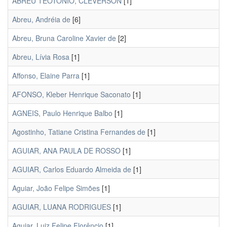
ABREU TEOTONIO, CLEVERSON
[1]
Abreu, Andréia de
[6]
Abreu, Bruna Caroline Xavier de
[2]
Abreu, Lívia Rosa
[1]
Affonso, Elaine Parra
[1]
AFONSO, Kleber Henrique Saconato
[1]
AGNEIS, Paulo Henrique Balbo
[1]
Agostinho, Tatiane Cristina Fernandes de
[1]
AGUIAR, ANA PAULA DE ROSSO
[1]
AGUIAR, Carlos Eduardo Almeida de
[1]
Aguiar, João Felipe Simões
[1]
AGUIAR, LUANA RODRIGUES
[1]
Aguiar, Luiz Felipe Florêncio
[1]