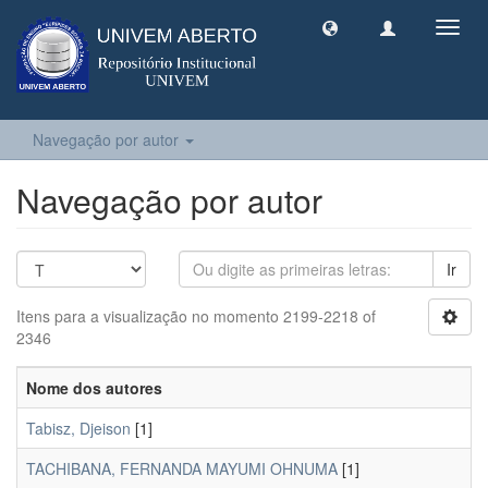
Toggl
navig
Navegação por autor
Navegação por autor
Ir
Itens para a visualização no momento 2199-2218 of
2346
Nome dos autores
Tabisz, Djeison
[1]
TACHIBANA, FERNANDA MAYUMI OHNUMA
[1]