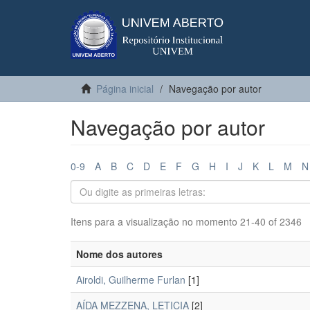
Página inicial
Navegação por autor
Navegação por autor
0-9
A
B
C
D
E
F
G
H
I
J
K
L
M
N
Itens para a visualização no momento 21-40 of 2346
Nome dos autores
Airoldi, Guilherme Furlan
[1]
AÍDA MEZZENA, LETICIA
[2]