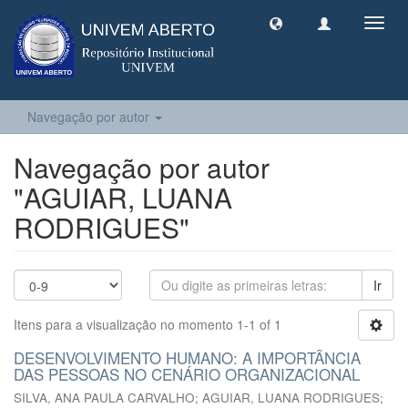
Toggl
navig
Navegação por autor
Navegação por autor
"AGUIAR, LUANA
RODRIGUES"
Ir
Itens para a visualização no momento 1-1 of 1
DESENVOLVIMENTO HUMANO: A IMPORTÂNCIA
DAS PESSOAS NO CENÁRIO ORGANIZACIONAL
SILVA, ANA PAULA CARVALHO
;
AGUIAR, LUANA RODRIGUES
;