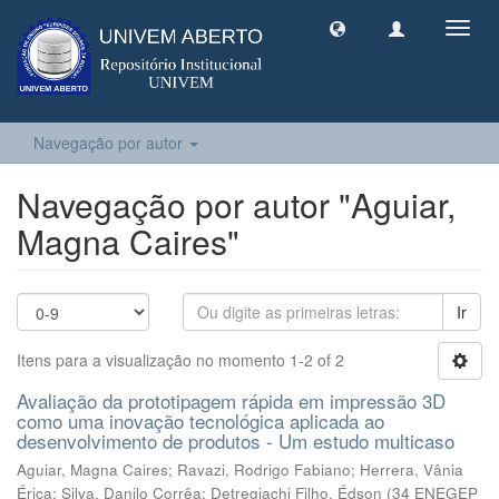
Toggl
navig
Navegação por autor
Navegação por autor "Aguiar,
Magna Caires"
Ir
Itens para a visualização no momento 1-2 of 2
Avaliação da prototipagem rápida em impressão 3D
como uma inovação tecnológica aplicada ao
desenvolvimento de produtos - Um estudo multicaso
Aguiar, Magna Caires
;
Ravazi, Rodrigo Fabiano
;
Herrera, Vânia
Érica
;
Silva, Danilo Corrêa
;
Detregiachi Filho, Édson
(
34 ENEGEP