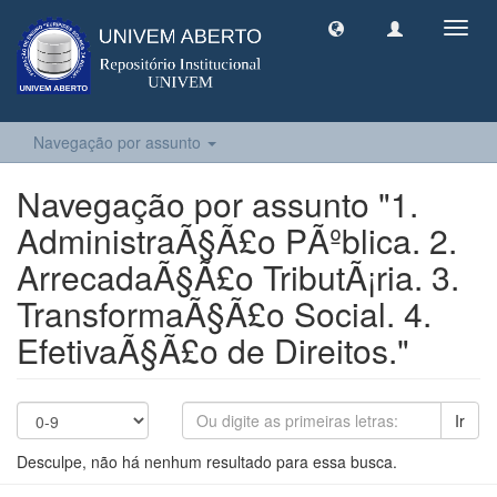
Toggl
navig
Navegação por assunto
Navegação por assunto "1.
AdministraÃ§Ã£o PÃºblica. 2.
ArrecadaÃ§Ã£o TributÃ¡ria. 3.
TransformaÃ§Ã£o Social. 4.
EfetivaÃ§Ã£o de Direitos."
Ir
Desculpe, não há nenhum resultado para essa busca.