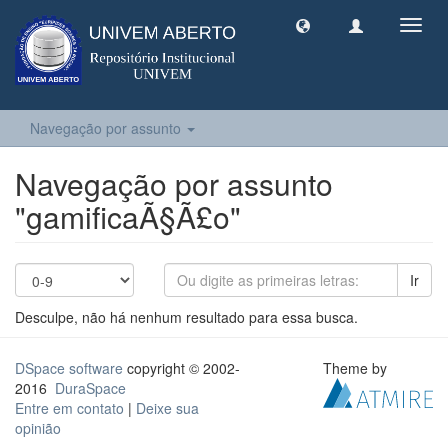
Toggl
navig
Navegação por assunto
Navegação por assunto
"gamificaÃ§Ã£o"
Ir
Desculpe, não há nenhum resultado para essa busca.
DSpace software
copyright © 2002-
Theme by
2016
DuraSpace
Entre em contato
|
Deixe sua
opinião