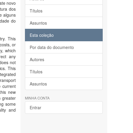
este novo
tura dos
Títulos
e alguns
idade do
Assuntos
Esta coleção
ry. This
costs, or
Por data do documento
ry, which
rect any
Autores
 does not
cs. This
Títulos
tegrated
transport
Assuntos
 current
 this new
n greater
MINHA CONTA
ing some
Entrar
lity and