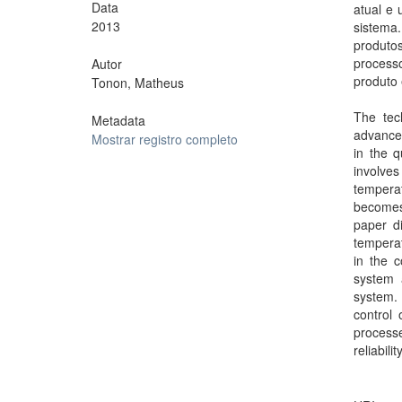
Data
atual e 
2013
sistema
produto
process
Autor
produto 
Tonon, Matheus
The tec
Metadata
advance 
Mostrar registro completo
in the q
involves
temperat
becomes
paper di
temperat
in the c
system a
system. 
control
process
reliabili