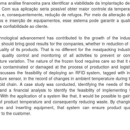
uma análise financeira para identificar a viabilidade da implantação d
. Com sua aplicação seria possível obter maior controle da tempera
s e, consequentemente, redução de refugos. Por meio da alteração d
os e inserção de equipamentos, esse sistema pode garantir a qual
e confiabilidade ao cliente.
hnological advancement has contributed to the growth of the indust
should bring good results for the companies, whether in reduction of 
uality of its products. That is no different for the meatpacking indust
 quality control and monitoring of all activities to prevent or cor
ure variation. The nature of the frozen food requires care so that it
 contaminated or damaged at the process of production and logisti
scusses the feasibility of deploying an RFID system, tagged with in
ure sensor, in the record of changes in ambient temperature during 
old chain. A case study was conducted, identifying the needs of the
nd a financial analysis to identify the feasibility of implementing
With the application of a system like that, it would be possible to gai
 of product temperature and consequently reducing waste. By chang
es and inserting equipment, that system can ensure product qua
ty to the customer.