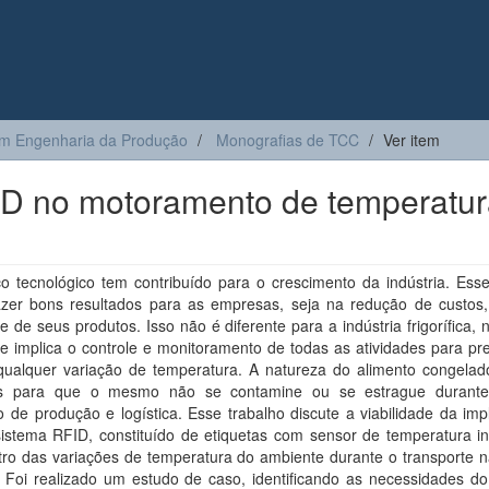
m Engenharia da Produção
Monografias de TCC
Ver item
FID no motoramento de temperatu
o tecnológico tem contribuído para o crescimento da indústria. Ess
azer bons resultados para as empresas, seja na redução de custos,
e de seus produtos. Isso não é diferente para a indústria frigorífica, 
e implica o controle e monitoramento de todas as atividades para pr
r qualquer variação de temperatura. A natureza do alimento congelad
os para que o mesmo não se contamine ou se estrague durante
 de produção e logística. Esse trabalho discute a viabilidade da im
istema RFID, constituído de etiquetas com sensor de temperatura in
tro das variações de temperatura do ambiente durante o transporte n
. Foi realizado um estudo de caso, identificando as necessidades do