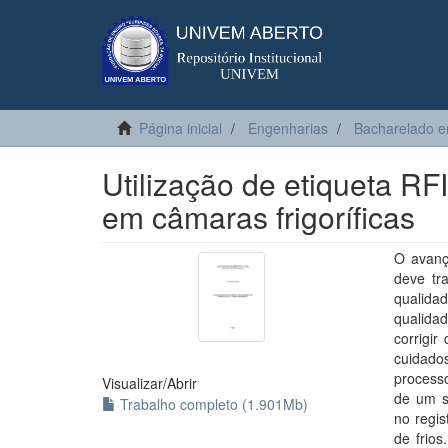
Página inicial
Engenharias
Bacharelado e
Utilização de etiqueta R
em câmaras frigoríficas
O avanç
deve tr
qualidad
qualidad
corrigi
cuidad
processo
Visualizar/
Abrir
de um s
Trabalho completo (1.901Mb)
no regis
de frios