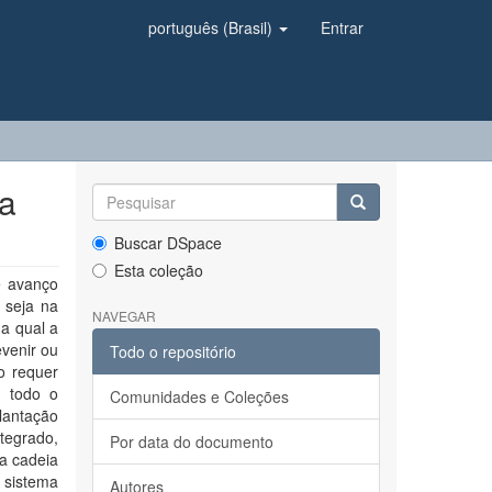
português (Brasil)
Entrar
ra
Buscar DSpace
Esta coleção
e avanço
 seja na
NAVEGAR
na qual a
evenir ou
Todo o repositório
o requer
 todo o
Comunidades e Coleções
plantação
tegrado,
Por data do documento
a cadeia
 sistema
Autores