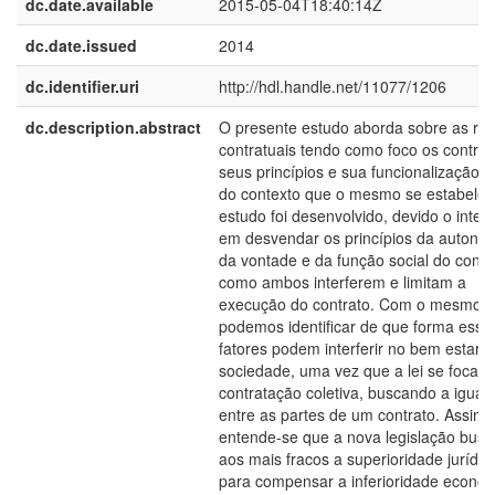
dc.date.available
2015-05-04T18:40:14Z
dc.date.issued
2014
dc.identifier.uri
http://hdl.handle.net/11077/1206
dc.description.abstract
O presente estudo aborda sobre as re
contratuais tendo como foco os contrat
seus princípios e sua funcionalização d
do contexto que o mesmo se estabelec
estudo foi desenvolvido, devido o inter
em desvendar os princípios da autono
da vontade e da função social do contr
como ambos interferem e limitam a
execução do contrato. Com o mesmo,
podemos identificar de que forma esse
fatores podem interferir no bem estar 
sociedade, uma vez que a lei se foca n
contratação coletiva, buscando a igual
entre as partes de um contrato. Assim,
entende-se que a nova legislação busc
aos mais fracos a superioridade jurídic
para compensar a inferioridade econôm