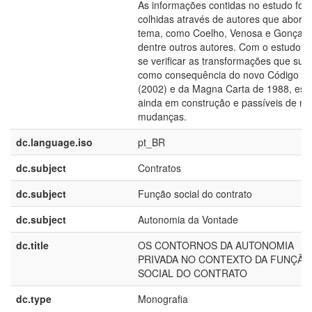
As informações contidas no estudo for
colhidas através de autores que abord
tema, como Coelho, Venosa e Gonçalv
dentre outros autores. Com o estudo p
se verificar as transformações que sur
como consequência do novo Código Civ
(2002) e da Magna Carta de 1988, est
ainda em construção e passíveis de no
mudanças.
dc.language.iso
pt_BR
dc.subject
Contratos
dc.subject
Função social do contrato
dc.subject
Autonomia da Vontade
dc.title
OS CONTORNOS DA AUTONOMIA
PRIVADA NO CONTEXTO DA FUNÇÃO
SOCIAL DO CONTRATO
dc.type
Monografia