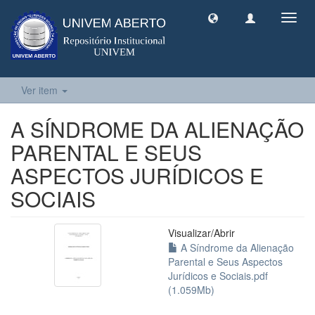
Toggl
navig
Ver item
A SÍNDROME DA ALIENAÇÃO
PARENTAL E SEUS
ASPECTOS JURÍDICOS E
SOCIAIS
Visualizar/
Abrir
A Síndrome da Alienação
Parental e Seus Aspectos
Jurídicos e Sociais.pdf
(1.059Mb)