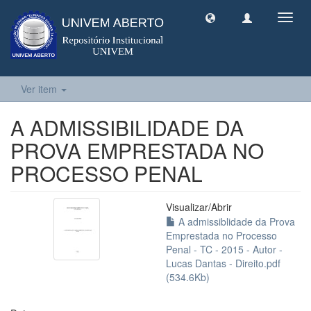
Toggl
navig
Ver item
A ADMISSIBILIDADE DA
PROVA EMPRESTADA NO
PROCESSO PENAL
Visualizar/
Abrir
A admissiblidade da Prova
Emprestada no Processo
Penal - TC - 2015 - Autor -
Lucas Dantas - Direito.pdf
(534.6Kb)