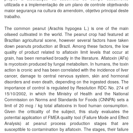
utilizada e a implementação de um plano de controle objetivando
maior segurança na cultura do amendoim, objetivo principal deste
trabalho.
The common peanut (Arachis hypogea L.) is one of the main
oilseed cultivated in the world. The peanut crop had featured at
Brazilian agricultural scene, however several factors have taken
down peanuts production at Brazil. Among these factors, the low
quality of product related to aflatoxin limit levels that occur at
grain, has been remarked broadly in the literature. Aflatoxin (AFs)
is mycotoxin produced by fungal metabolism. In humans, the toxin
action is cronic and has been correlated with the incidence of liver
cancer, damage to central nervous system, skin and hormonal
disorders and even death, depending on the ingested doses. The
importance of control is regulated by Resolution RDC No. 274 of
15/10/2002, in which the Ministry of Health and the National
Commission on Norms and Standards for Foods (CNNPA) sets a
limit of 20 mcg / kg total aflatoxins in food human consumption.
Given the criticality of the subject, this study evaluates the
potential application of FMEA quality tool (Failure Mode and Effect
Analysis) at peanut process production stages that are
susceptible to contamination by aflatoxin. The stages, their failure