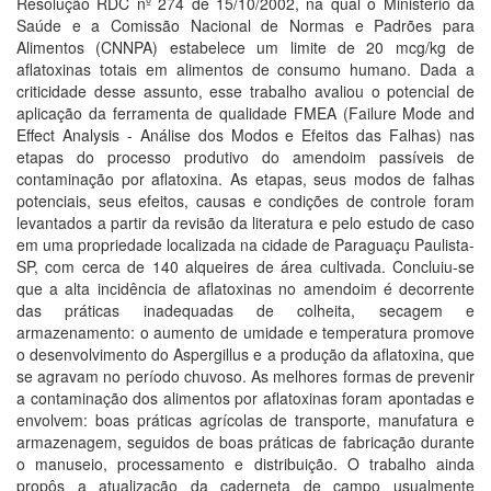
Resolução RDC nº 274 de 15/10/2002, na qual o Ministério da
Saúde e a Comissão Nacional de Normas e Padrões para
Alimentos (CNNPA) estabelece um limite de 20 mcg/kg de
aflatoxinas totais em alimentos de consumo humano. Dada a
criticidade desse assunto, esse trabalho avaliou o potencial de
aplicação da ferramenta de qualidade FMEA (Failure Mode and
Effect Analysis - Análise dos Modos e Efeitos das Falhas) nas
etapas do processo produtivo do amendoim passíveis de
contaminação por aflatoxina. As etapas, seus modos de falhas
potenciais, seus efeitos, causas e condições de controle foram
levantados a partir da revisão da literatura e pelo estudo de caso
em uma propriedade localizada na cidade de Paraguaçu Paulista-
SP, com cerca de 140 alqueires de área cultivada. Concluiu-se
que a alta incidência de aflatoxinas no amendoim é decorrente
das práticas inadequadas de colheita, secagem e
armazenamento: o aumento de umidade e temperatura promove
o desenvolvimento do Aspergillus e a produção da aflatoxina, que
se agravam no período chuvoso. As melhores formas de prevenir
a contaminação dos alimentos por aflatoxinas foram apontadas e
envolvem: boas práticas agrícolas de transporte, manufatura e
armazenagem, seguidos de boas práticas de fabricação durante
o manuseio, processamento e distribuição. O trabalho ainda
propôs a atualização da caderneta de campo usualmente