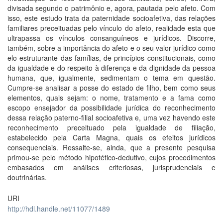
divisada segundo o patrimônio e, agora, pautada pelo afeto. Com
isso, este estudo trata da paternidade socioafetiva, das relações
familiares preceituadas pelo vínculo do afeto, realidade esta que
ultrapassa os vínculos consanguíneos e jurídicos. Discorre,
também, sobre a importância do afeto e o seu valor jurídico como
elo estruturante das famílias, de princípios constitucionais, como
da igualdade e do respeito à diferença e da dignidade da pessoa
humana, que, igualmente, sedimentam o tema em questão.
Cumpre-se analisar a posse do estado de filho, bem como seus
elementos, quais sejam: o nome, tratamento e a fama como
escopo ensejador da possibilidade jurídica do reconhecimento
dessa relação paterno-filial socioafetiva e, uma vez havendo este
reconhecimento preceituado pela igualdade de filiação,
estabelecido pela Carta Magna, quais os efeitos jurídicos
consequenciais. Ressalte-se, ainda, que a presente pesquisa
primou-se pelo método hipotético-dedutivo, cujos procedimentos
embasados em análises criteriosas, jurisprudenciais e
doutrinárias.
URI
http://hdl.handle.net/11077/1489