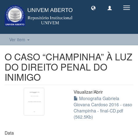
Toggl
navig
Ver item
O CASO “CHAMPINHA” À LUZ
DO DIREITO PENAL DO
INIMIGO
Visualizar/
Abrir
Monografia Gabriela
Giovana Cardoso 2016 - caso
Champinha - final-CD.pdf
(562.5Kb)
Data