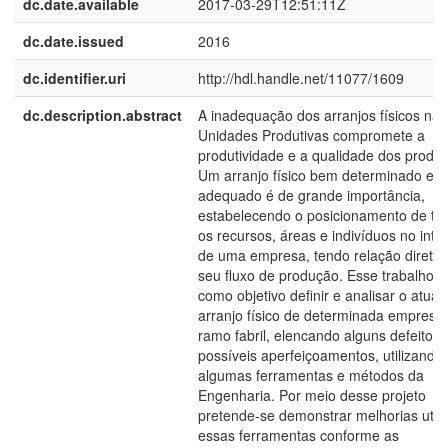
dc.date.available
2017-03-29T12:51:11Z
dc.date.issued
2016
dc.identifier.uri
http://hdl.handle.net/11077/1609
dc.description.abstract
A inadequação dos arranjos físicos nas
Unidades Produtivas compromete a
produtividade e a qualidade dos produt
Um arranjo físico bem determinado e
adequado é de grande importância,
estabelecendo o posicionamento de to
os recursos, áreas e indivíduos no inter
de uma empresa, tendo relação direta
seu fluxo de produção. Esse trabalho 
como objetivo definir e analisar o atual
arranjo físico de determinada empresa
ramo fabril, elencando alguns defeitos 
possíveis aperfeiçoamentos, utilizando
algumas ferramentas e métodos da
Engenharia. Por meio desse projeto
pretende-se demonstrar melhorias util
essas ferramentas conforme as