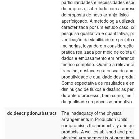
particularidades e necessidades especí
da empresa, sobretudo com a apresen
de proposta de novo arranjo físico
aperfeiçoado. A metodologia utilizada é
caracterizada por um estudo caso, co
pesquisa qualitativa e quantitativa, par
verificação da viabilidade de projeto de
melhorias, levando em consideração a
prática realizada por meio de coleta de
dados e embasamento em referencial
teórico completo. Quanto à relevância 
trabalho, destaca-se a busca do aume
produtividade e qualidade dos produtos
Como expectativa de resultados elenca
diminuição de fluxos e distâncias perco
durante o processo, bem como, melhor
da qualidade no processo produtivo.
dc.description.abstract
The inadequacy of the physical
arrangements in Production Units
compromises the productivity and qualit
products. A well established and proper
physical arrangement is of great impor