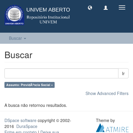
Toggl
navig
Buscar
Buscar
Ir
Assunto: PrevidÃªncia Social ×
Show Advanced Filters
A busca não retornou resultados.
DSpace software
copyright © 2002-
Theme by
2016
DuraSpace
Entre em contato
|
Deixe sua