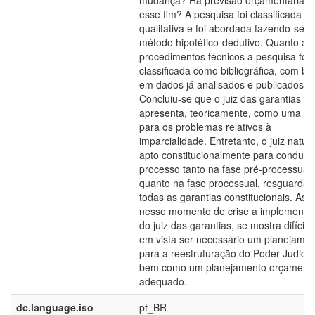
mudança? Há previsão orçamentária p
esse fim? A pesquisa foi classificada 
qualitativa e foi abordada fazendo-se u
método hipotético-dedutivo. Quanto ao
procedimentos técnicos a pesquisa foi
classificada como bibliográfica, com ba
em dados já analisados e publicados.
Concluiu-se que o juiz das garantias se
apresenta, teoricamente, como uma so
para os problemas relativos à
imparcialidade. Entretanto, o juiz natura
apto constitucionalmente para conduzir
processo tanto na fase pré-processual,
quanto na fase processual, resguarda
todas as garantias constitucionais. Ass
nesse momento de crise a implementa
do juiz das garantias, se mostra difícil,
em vista ser necessário um planejame
para a reestruturação do Poder Judiciár
bem como um planejamento orçamentá
adequado.
dc.language.iso
pt_BR