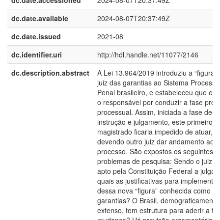
dc.date.accessioned
2024-08-07T20:37:49Z
dc.date.available
2024-08-07T20:37:49Z
dc.date.issued
2021-08
dc.identifier.uri
http://hdl.handle.net/11077/2146
dc.description.abstract
A Lei 13.964/2019 introduziu a “figura”
juiz das garantias ao Sistema Processu
Penal brasileiro, e estabeleceu que ele
o responsável por conduzir a fase pré-
processual. Assim, iniciada a fase de
instrução e julgamento, este primeiro
magistrado ficaria impedido de atuar,
devendo outro juiz dar andamento ao
processo. São expostos os seguintes
problemas de pesquisa: Sendo o juiz na
apto pela Constituição Federal a julgar,
quais as justificativas para implementa
dessa nova “figura” conhecida como ju
garantias? O Brasil, demograficamente
extenso, tem estrutura para aderir a tal