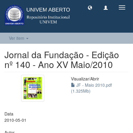
Toggl
navig
Ver item
Jornal da Fundação - Edição
nº 140 - Ano XV Maio/2010
Visualizar/
Abrir
JF - Maio 2010.pdf
(1.325Mb)
Data
2010-05-01
Autor