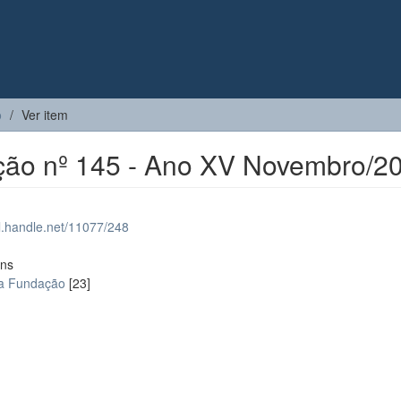
o
Ver item
ição nº 145 - Ano XV Novembro/2
dl.handle.net/11077/248
ons
da Fundação
[23]