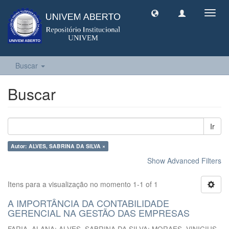
Toggl
navig
Buscar
Buscar
Ir
Autor: ALVES, SABRINA DA SILVA ×
Show Advanced Filters
Itens para a visualização no momento 1-1 of 1
A IMPORTÂNCIA DA CONTABILIDADE
GERENCIAL NA GESTÃO DAS EMPRESAS
FARIA, ALANA
;
ALVES, SABRINA DA SILVA
;
MORAES, VINICIUS