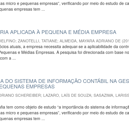
das micro e pequenas empresas”, verificando por meio do estudo de c
quenas empresas tem ...
IA APLICADA À PEQUENA E MÉDIA EMPRESA
DELFINO
;
ZANOTELLI, TATIANE
;
ALMEIDA, MAYARA ADRIANO DE
(
20
cios atuais, a empresa necessita adequar-se a aplicabilidade da contr
Pequenas e Médias Empresas. A pesquisa foi direcionada com base n
 com a ...
IA DO SISTEMA DE INFORMAÇÃO CONTÁBIL NA GE
PEQUENAS EMPRESAS
ADRIANO SCHEREIBER
;
LAZARO, LAÍS DE SOUZA
;
SASAZIMA, LARIS
fia tem como objeto de estudo “a importância do sistema de informaç
das micro e pequenas empresas”, verificando por meio do estudo de c
quenas empresas tem ...