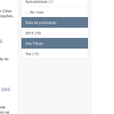
Aplicabilidade (1)
e Caixa
... Ver mais
izações,
Data de publicação
2015 (15)
S
Has File(s)
Yes (15)
ção do
a
 DAS
ovas
com as