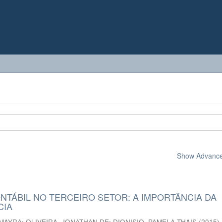
Show Advanced
NTÁBIL NO TERCEIRO SETOR: A IMPORTÂNCIA DA
CIA
 MAYRA
;
OLIVEIRA, JONATHAN DE
;
DIONISIO, PAMELA THAIS
(
2015
)