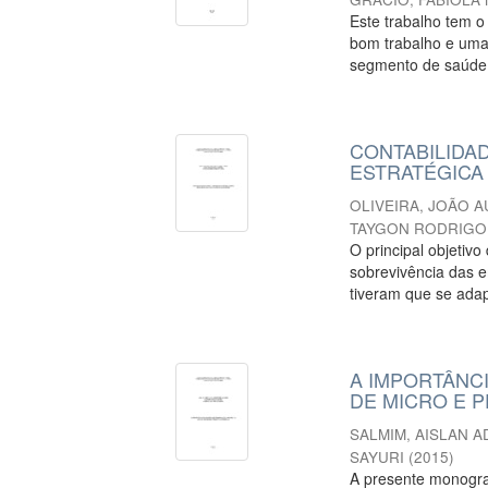
Este trabalho tem o
bom trabalho e uma 
segmento de saúde 
CONTABILIDA
ESTRATÉGICA
OLIVEIRA, JOÃO 
TAYGON RODRIGO
O principal objetiv
sobrevivência das 
tiveram que se adap
A IMPORTÂNC
DE MICRO E 
SALMIM, AISLAN 
SAYURI
(
2015
)
A presente monogra