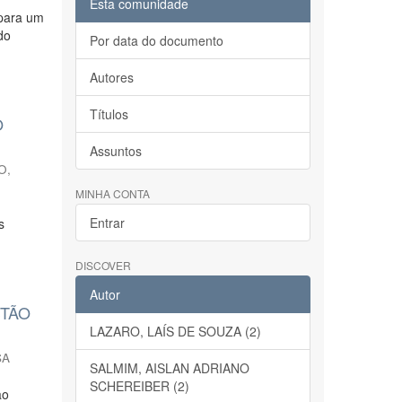
Esta comunidade
 para um
do
Por data do documento
Autores
Títulos
O
Assuntos
O,
MINHA CONTA
Entrar
s
DISCOVER
Autor
STÃO
LAZARO, LAÍS DE SOUZA (2)
SA
SALMIM, AISLAN ADRIANO
SCHEREIBER (2)
ão