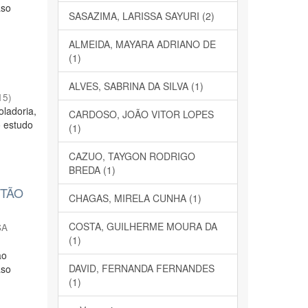
aso
SASAZIMA, LARISSA SAYURI (2)
ALMEIDA, MAYARA ADRIANO DE
(1)
ALVES, SABRINA DA SILVA (1)
15
)
oladoria,
CARDOSO, JOÃO VITOR LOPES
o estudo
(1)
CAZUO, TAYGON RODRIGO
BREDA (1)
STÃO
CHAGAS, MIRELA CUNHA (1)
COSTA, GUILHERME MOURA DA
SA
(1)
ão
DAVID, FERNANDA FERNANDES
aso
(1)