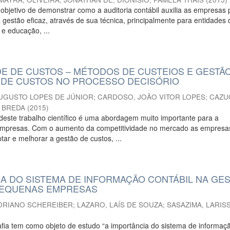
 objetivo de demonstrar como a auditoria contábil auxilia as empresas
gestão eficaz, através de sua técnica, principalmente para entidades 
e educação, ...
DE DE CUSTOS – MÉTODOS DE CUSTEIOS E GESTÃ
 DE CUSTOS NO PROCESSO DECISÓRIO
AUGUSTO LOPES DE JÚNIOR
;
CARDOSO, JOÃO VITOR LOPES
;
CAZU
 BREDA
(
2015
)
o deste trabalho científico é uma abordagem muito importante para a
empresas. Com o aumento da competitividade no mercado as empresa
tar e melhorar a gestão de custos, ...
IA DO SISTEMA DE INFORMAÇÃO CONTÁBIL NA GE
PEQUENAS EMPRESAS
ADRIANO SCHEREIBER
;
LAZARO, LAÍS DE SOUZA
;
SASAZIMA, LARIS
fia tem como objeto de estudo “a importância do sistema de informaç