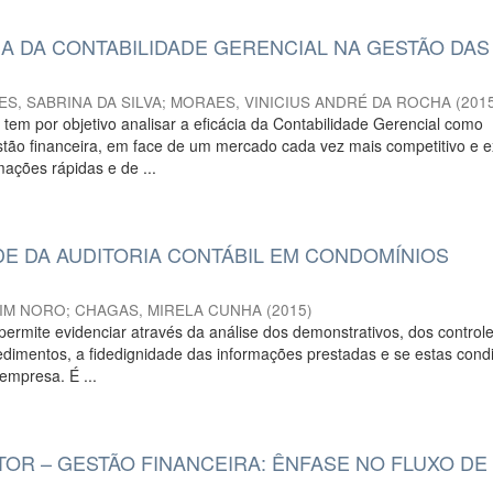
IA DA CONTABILIDADE GERENCIAL NA GESTÃO DAS
ES, SABRINA DA SILVA
;
MORAES, VINICIUS ANDRÉ DA ROCHA
(
201
 tem por objetivo analisar a eficácia da Contabilidade Gerencial como
stão financeira, em face de um mercado cada vez mais competitivo e e
ações rápidas e de ...
DE DA AUDITORIA CONTÁBIL EM CONDOMÍNIOS
RIM NORO
;
CHAGAS, MIRELA CUNHA
(
2015
)
l permite evidenciar através da análise dos demonstrativos, dos control
edimentos, a fidedignidade das informações prestadas e se estas con
empresa. É ...
TOR – GESTÃO FINANCEIRA: ÊNFASE NO FLUXO DE