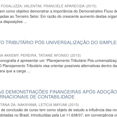
 FOSALUZZA
;
VALENTIM, FRANCIELE APARECIDA
(
2015
)
tem como objetivo demonstrar a importância do Demonstrativo Fluxo d
igadas ao Terceiro Setor. Em razão do crescente aumento destas organ
 disposições ...
O TRIBUTÁRIO PÓS UNIVERSALIZAÇÃO DO SIMPLE
IA AKKEMY
;
PEREIRA, TATIANE AFONSO
(
2015
)
onografia é apresentar um “Planejamento Tributário Pós-universaliza
 Planejamento Tributário visa orientar possíveis alternativas dentro d
ara que a carga ...
AS DEMONSTRAÇÕES FINANCEIRAS APÓS ADOÇÃO
RNACIONAIS DE CONTABILIDADE
NTANA DA
;
NAKAYAMA, LETÍCIA MAYUMI
(
2015
)
 de conclusão de curso tem como objeto de estudo a influência das n
adotadas no Brasil, introduzidas pela Lei 11.638/07, em convergência 