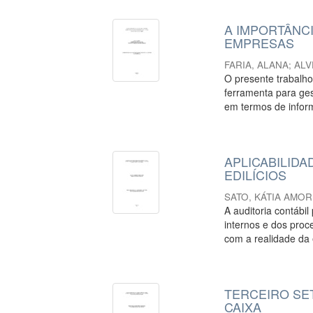
A IMPORTÂNC
EMPRESAS
FARIA, ALANA
;
ALV
O presente trabalho
ferramenta para ge
em termos de inform
APLICABILIDA
EDILÍCIOS
SATO, KÁTIA AMO
A auditoria contábi
internos e dos proc
com a realidade da 
TERCEIRO SE
CAIXA