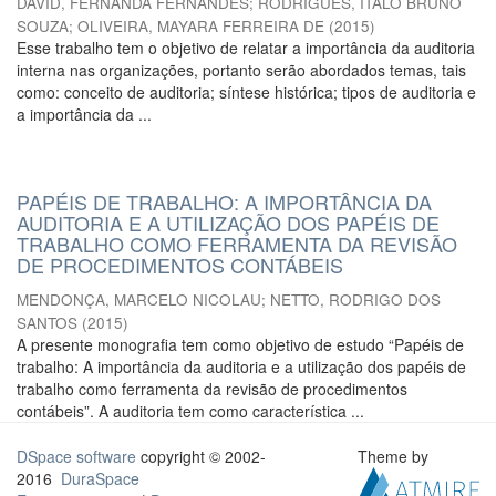
DAVID, FERNANDA FERNANDES
;
RODRIGUES, ITALO BRUNO
SOUZA
;
OLIVEIRA, MAYARA FERREIRA DE
(
2015
)
Esse trabalho tem o objetivo de relatar a importância da auditoria
interna nas organizações, portanto serão abordados temas, tais
como: conceito de auditoria; síntese histórica; tipos de auditoria e
a importância da ...
PAPÉIS DE TRABALHO: A IMPORTÂNCIA DA
AUDITORIA E A UTILIZAÇÃO DOS PAPÉIS DE
TRABALHO COMO FERRAMENTA DA REVISÃO
DE PROCEDIMENTOS CONTÁBEIS
MENDONÇA, MARCELO NICOLAU
;
NETTO, RODRIGO DOS
SANTOS
(
2015
)
A presente monografia tem como objetivo de estudo “Papéis de
trabalho: A importância da auditoria e a utilização dos papéis de
trabalho como ferramenta da revisão de procedimentos
contábeis”. A auditoria tem como característica ...
DSpace software
copyright © 2002-
Theme by
2016
DuraSpace