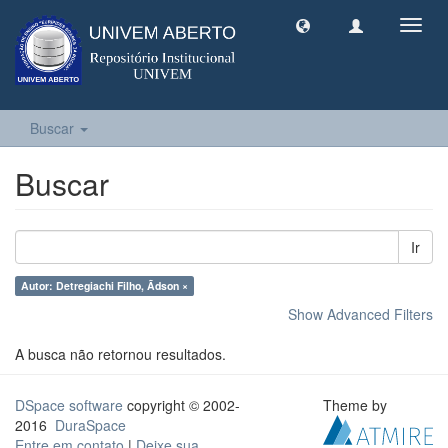
Toggl
navig
Buscar
Buscar
Ir
Autor: Detregiachi Filho, Ãdson ×
Show Advanced Filters
A busca não retornou resultados.
DSpace software
copyright © 2002-
Theme by
2016
DuraSpace
Entre em contato
|
Deixe sua