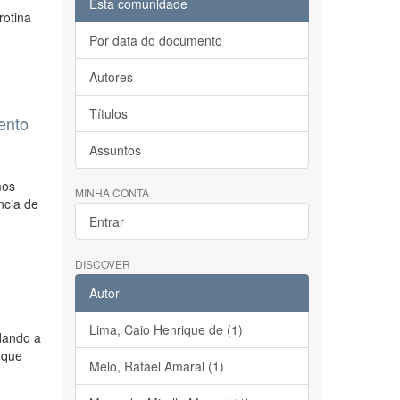
Esta comunidade
rotina
Por data do documento
Autores
Títulos
ento
Assuntos
mos
MINHA CONTA
ncia de
Entrar
DISCOVER
Autor
Lima, Caio Henrique de (1)
udando a
 que
Melo, Rafael Amaral (1)