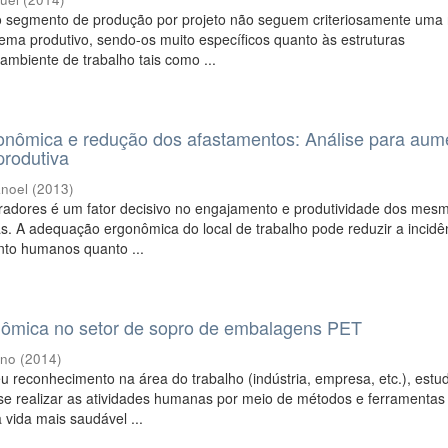
 segmento de produção por projeto não seguem criteriosamente uma 
ema produtivo, sendo-os muito específicos quanto às estruturas
 ambiente de trabalho tais como ...
nômica e redução dos afastamentos: Análise para aum
produtiva
anoel
(
2013
)
radores é um fator decisivo no engajamento e produtividade dos mes
. A adequação ergonômica do local de trabalho pode reduzir a incidê
anto humanos quanto ...
nômica no setor de sopro de embalagens PET
ano
(
2014
)
 reconhecimento na área do trabalho (indústria, empresa, etc.), est
se realizar as atividades humanas por meio de métodos e ferramentas
vida mais saudável ...