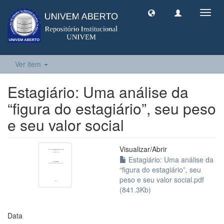
Toggl
navig
Ver item
Estagiário: Uma análise da
“figura do estagiário”, seu peso
e seu valor social
Visualizar/
Abrir
Estagiário: Uma análise da
“figura do estagiário”, seu
peso e seu valor social.pdf
(841.3Kb)
Data