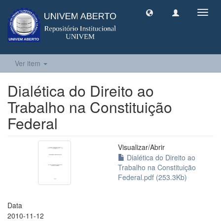
Toggl
navig
Ver item
Dialética do Direito ao
Trabalho na Constituição
Federal
Visualizar/
Abrir
Dialética do Direito ao
Trabalho na Constituição
Federal.pdf (253.3Kb)
Data
2010-11-12