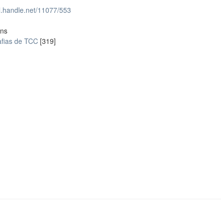
dl.handle.net/11077/553
ons
fias de TCC
[319]