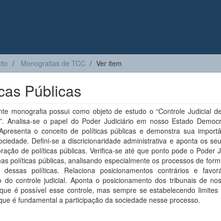
ito
Monografias de TCC
Ver item
icas Públicas
te monografia possui como objeto de estudo o “Controle Judicial de 
s”. Analisa-se o papel do Poder Judiciário em nosso Estado Democr
. Apresenta o conceito de políticas públicas e demonstra sua import
ciedade. Defini-se a discricionaridade administrativa e aponta os seu
ração de políticas públicas. Verifica-se até que ponto pode o Poder J
 nas políticas públicas, analisando especialmente os processos de for
 dessas políticas. Relaciona posicionamentos contrários e favor
o do controle judicial. Aponta o posicionamento dos tribunais de no
que é possível esse controle, mas sempre se estabelecendo limites p
que é fundamental a participação da sociedade nesse processo.