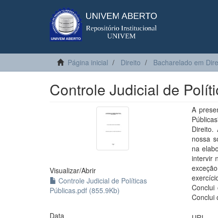
Página inicial
Direito
Bacharelado em Dire
Controle Judicial de Polít
A presen
Pública
Direito
nossa so
na elabo
intervir
exceção
Visualizar/
Abrir
exercíci
Controle Judicial de Políticas
Conclui 
Públicas.pdf (855.9Kb)
Conclui 
Data
URI