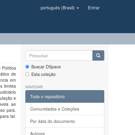
português (Brasil)
Entrar
Buscar DSpace
Política
ático de
Esta coleção
ância em
s limites
NAVEGAR
udiciário
Todo o repositório
mulação e
áveis ao
Comunidades e Coleções
sso país.
ara tal.
Por data do documento
Autores