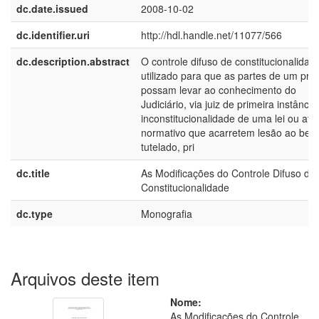
dc.date.issued
2008-10-02
dc.identifier.uri
http://hdl.handle.net/11077/566
dc.description.abstract
O controle difuso de constitucionalidad
utilizado para que as partes de um pro
possam levar ao conhecimento do
Judiciário, via juiz de primeira instância
inconstitucionalidade de uma lei ou ato
normativo que acarretem lesão ao bem
tutelado, pri
dc.title
As Modificações do Controle Difuso de
Constitucionalidade
dc.type
Monografia
Arquivos deste item
Nome:
As Modificações do Controle