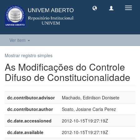
Toggl
navig
Ver item
Mostrar registro simples
As Modificações do Controle
Difuso de Constitucionalidade
dc.contributor.advisor
Machado, Edinilson Donisete
dc.contributor.author
Soato, Josiane Carla Perez
dc.date.accessioned
2012-10-15T19:27:19Z
dc.date.available
2012-10-15T19:27:19Z