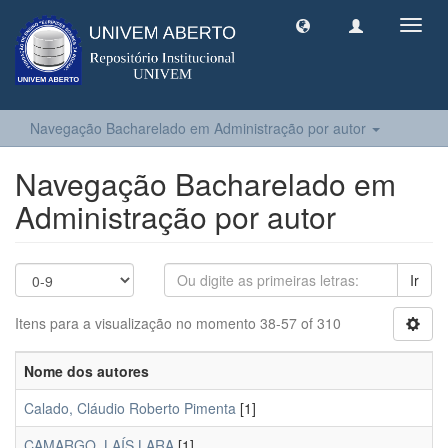
Toggl
navig
Navegação Bacharelado em Administração por autor
Navegação Bacharelado em
Administração por autor
Ir
Itens para a visualização no momento 38-57 of 310
Nome dos autores
Calado, Cláudio Roberto Pimenta
[1]
CAMARGO, LAÍS LARA
[1]