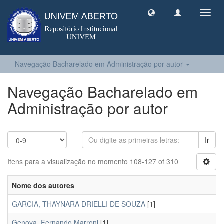
Toggl
navig
Navegação Bacharelado em Administração por autor
Navegação Bacharelado em
Administração por autor
Ir
Itens para a visualização no momento 108-127 of 310
Nome dos autores
GARCIA, THAYNARA DRIELLI DE SOUZA
[1]
Genova, Fernando Marroni
[1]