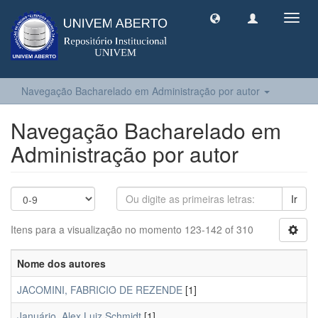
Toggl
navig
Navegação Bacharelado em Administração por autor
Navegação Bacharelado em
Administração por autor
Ir
Itens para a visualização no momento 123-142 of 310
Nome dos autores
JACOMINI, FABRICIO DE REZENDE
[1]
Januário, Alex Luiz Schmidt
[1]