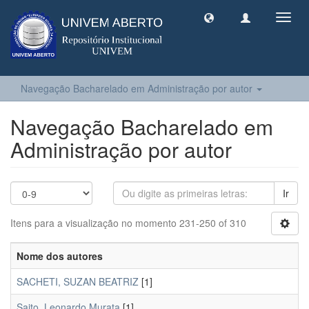
Toggl
navig
Navegação Bacharelado em Administração por autor
Navegação Bacharelado em
Administração por autor
Ir
Itens para a visualização no momento 231-250 of 310
Nome dos autores
SACHETI, SUZAN BEATRIZ
[1]
Saito, Leonardo Murata
[1]