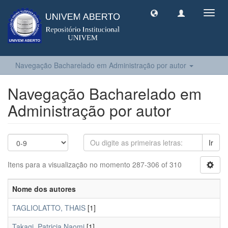
Toggl
navig
Navegação Bacharelado em Administração por autor
Navegação Bacharelado em
Administração por autor
Ir
Itens para a visualização no momento 287-306 of 310
Nome dos autores
TAGLIOLATTO, THAIS
[1]
Takagi, Patricia Naomi
[1]