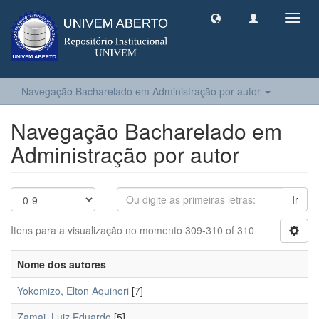
Toggl
navig
Navegação Bacharelado em Administração por autor
Navegação Bacharelado em
Administração por autor
Ir
Itens para a visualização no momento 309-310 of 310
Nome dos autores
Yokomizo, Elton Aquinori
[7]
Zamai, Luiz Eduardo
[5]