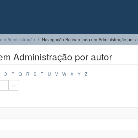
 em Administração
Navegação Bacharelado em Administração por a
m Administração por autor
O
P
Q
R
S
T
U
V
W
X
Y
Z
Ir