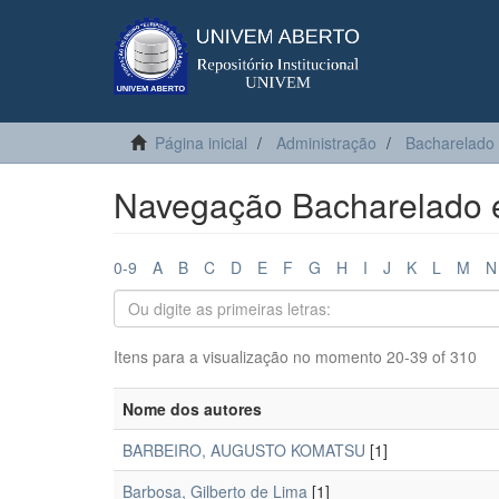
Página inicial
Administração
Bacharelado
Navegação Bacharelado e
0-9
A
B
C
D
E
F
G
H
I
J
K
L
M
N
Itens para a visualização no momento 20-39 of 310
Nome dos autores
BARBEIRO, AUGUSTO KOMATSU
[1]
Barbosa, Gilberto de Lima
[1]