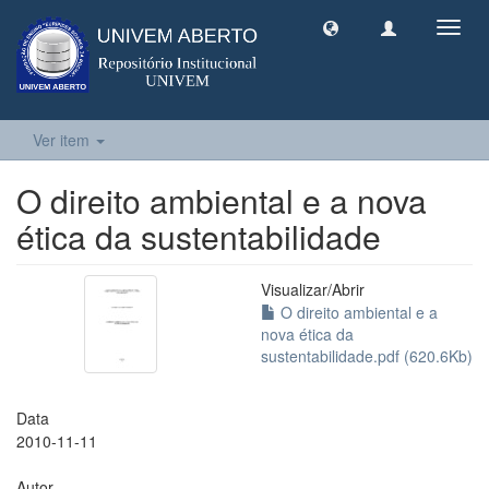
Toggl
navig
Ver item
O direito ambiental e a nova
ética da sustentabilidade
Visualizar/
Abrir
O direito ambiental e a
nova ética da
sustentabilidade.pdf (620.6Kb)
Data
2010-11-11
Autor