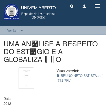
Toggl
navig
Ver item
UMA AN￁LISE A RESPEITO
DO EST￁GIO E A
GLOBALIZAￇￃO
Visualizar/
Abrir
BRUNO NETO BATISTA.pdf
(712.7Kb)
Data
2012