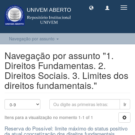
Toggl
navig
Navegação por assunto
Navegação por assunto "1.
Direitos Fundamentas. 2.
Direitos Sociais. 3. Limites dos
direitos fundamentais."
Ir
Itens para a visualização no momento 1-1 of 1
Reserva do Possível: limite máximo do status positivo
da atual concretização dos direitos fundamentais